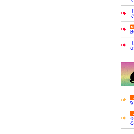
で
診
【
な
な
会
る