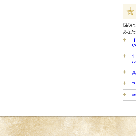
悩みは
あなた
【
や
出
起
真
幸
幸