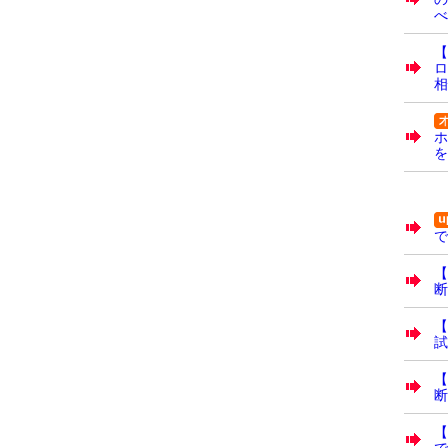
べ
【
ロ
相
ホ
を
で
【
断
【
試
【
断
で