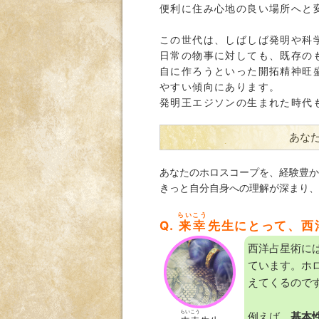
便利に住み心地の良い場所へと
この世代は、しばしば発明や科
日常の物事に対しても、既存の
自に作ろうといった開拓精神旺
やすい傾向にあります。
発明王エジソンの生まれた時代
あな
あなたのホロスコープを、経験豊か
きっと自分自身への理解が深まり、
らいこう
Q.
来幸
先生にとって、西
西洋占星術に
ています。ホ
えてくるので
らいこう
例えば、
基本