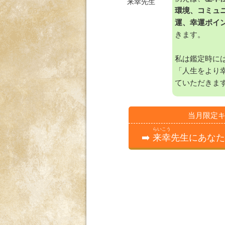
来幸
先生
環境、コミュ
運、幸運ポイ
きます。
私は鑑定時に
「人生をより
ていただきま
当月限定キ
らいこう
➡️
来幸
先生にあなた