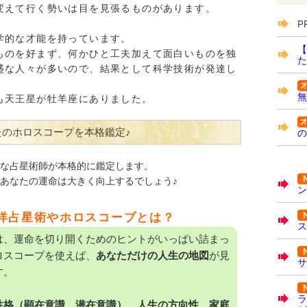
変えて行く勢いは目を見張るものがあります。
P
学的な才能を持っています。
【
ものを好まず、何かひと工夫加えて面白いものを独
た
盛な人々が多いので、結果として科学技術が発達し
無
も天王星が牡羊座にありました。
たのホロスコープを本格鑑定♪
の
な占星術師が本格的に鑑定します。
あなたの運命は大きく向上するでしょう♪
ン
洋占星術やホロスコープとは？
ス
は、運命を切り開くためのヒントがいっぱい詰まっ
ロスコープを使えば、
あなただけの人生の地図
が見
サ
す。
ラ
性格（顕在意識、潜在意識）、人生の方向性、家庭