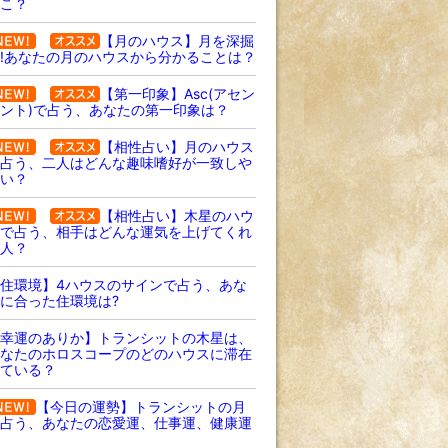
こ？
【月のハウス】月を深掘
!あなたの月のハウスから分かることは？
【第一印象】Asc(アセン
ント)で占う、あなたの第一印象は？
【相性占い】月のハウス
占う、二人はどんな趣味嗜好が一致しや
い？
【相性占い】木星のハウ
で占う、相手はどんな運気を上げてくれ
人？
住環境】4ハウスのサインで占う、あな
に合った住環境は?
幸運のありか】トランシットの木星は、
なたのホロスコープのどのハウスに滞在
ている？
【今日の運勢】トランシットの月
占う、あなたの恋愛運、仕事運、健康運