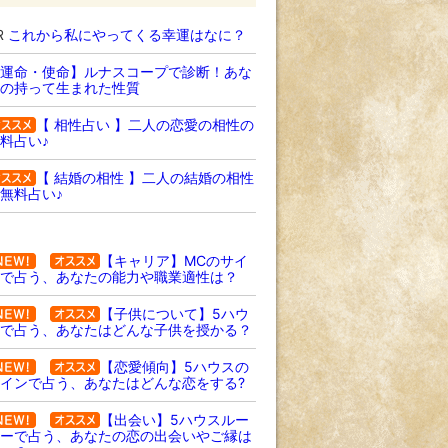
R
これから私にやってくる幸運はなに？
運命・使命】ルナスコープで診断！あな
の持って生まれた性質
【 相性占い 】二人の恋愛の相性の
料占い♪
【 結婚の相性 】二人の結婚の相性
無料占い♪
【キャリア】MCのサイ
で占う、あなたの能力や職業適性は？
【子供について】5ハウ
で占う、あなたはどんな子供を授かる？
【恋愛傾向】5ハウスの
インで占う、あなたはどんな恋をする?
【出会い】5ハウスルー
ーで占う、あなたの恋の出会いやご縁は