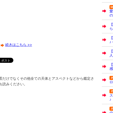
愛
の
【
ら
【
♪
続きはこちら >>
【
人
【
感
位置だけでなくその他全ての天体とアスペクトなどから鑑定さ
ロ
お読みください。
ス
♪
の