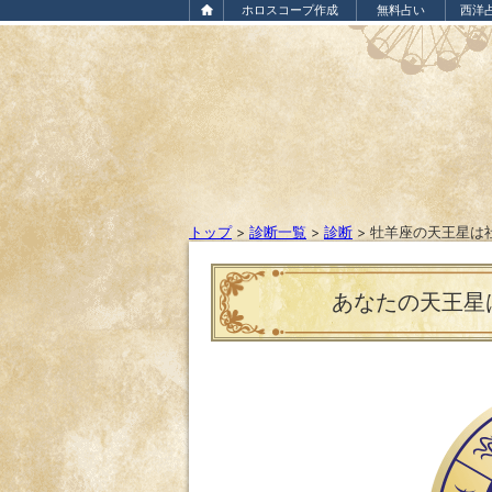
ホロスコープ作成
無料占い
西洋
トップ
>
診断一覧
>
診断
>
牡羊座の天王星は
あなたの天王星