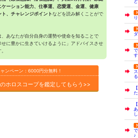
ど
ニケーション能力、仕事運、恋愛運、金運、健康
ント、チャレンジポイント
などを読み解くことがで
り
ダ
は、あなたが自分自身の運勢や使命を知ることで
幸せに豊かに生きていけるように」アドバイスさせ
で
す。
す
ャンペーン：6000円分無料！
ス
る
のホロスコープを
鑑定してもらう>>
【
た
【
あ
し
で
♪