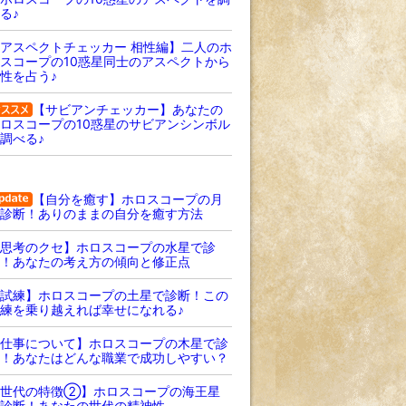
る♪
アスペクトチェッカー 相性編】二人のホ
スコープの10惑星同士のアスペクトから
性を占う♪
【サビアンチェッカー】あなたの
ロスコープの10惑星のサビアンシンボル
調べる♪
【自分を癒す】ホロスコープの月
診断！ありのままの自分を癒す方法
思考のクセ】ホロスコープの水星で診
！あなたの考え方の傾向と修正点
試練】ホロスコープの土星で診断！この
練を乗り越えれば幸せになれる♪
仕事について】ホロスコープの木星で診
！あなたはどんな職業で成功しやすい？
【世代の特徴②】ホロスコープの海王星
診断！あなたの世代の精神性