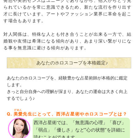
発想や美的センスはユニークでありながら、他人からどう見
られているかを常に意識できるため、新たな流行を作り出す
才に長けています。アートやファッション業界に革命を起こ
す場合もあります。
対人関係は、特殊な人とも付き合うことが出来る一方で、結
婚観や友情は希薄になる傾向があり、あまり深い繋がりにな
る事を無意識に避ける傾向があります。
あなたのホロスコープを本格鑑定♪
あなたのホロスコープを、経験豊かな占星術師が本格的に鑑定
します。
きっと自分自身への理解が深まり、あなたの運命は大きく向上
するでしょう♪
びあん
Q.
美愛
先生にとって、西洋占星術やホロスコープとは？
西洋占星術では、「無意識の心理」「喜び」
「弱点」「優しさ」など”心の状態”を詳細に
読むことができます。