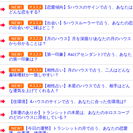
【恋愛傾向】5ハウスのサインで占う、あなたは
どんな恋をする?
【出会い】5ハウスルーラーで占う、あなたの恋
の出会いやご縁はどこ？
【月のハウス】月を深掘り!あなたの月のハウス
から分かることは？
【第一印象】Asc(アセンダント)で占う、あなた
の第一印象は？
【相性占い】月のハウスで占う、二人はどんな
趣味嗜好が一致しやすい？
【相性占い】木星のハウスで占う、相手はどん
な運気を上げてくれる人？
【住環境】4ハウスのサインで占う、あなたに合った住環境は?
【幸運のありか】トランシットの木星は、あなたのホロスコープ
のどのハウスに滞在している？
【今日の運勢】トランシットの月で占う、あなたの恋愛
運、仕事運、健康運♪