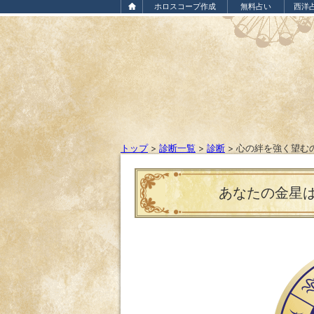
ホロスコープ作成
無料占い
西洋
トップ
>
診断一覧
>
診断
>
心の絆を強く望む
あなたの金星