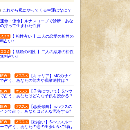
R
これから私にやってくる幸運はなに？
運命・使命】ルナスコープで診断！あな
の持って生まれた性質
【 相性占い 】二人の恋愛の相性の
料占い♪
【 結婚の相性 】二人の結婚の相性
無料占い♪
【キャリア】MCのサイ
で占う、あなたの能力や職業適性は？
【子供について】5ハウ
で占う、あなたはどんな子供を授かる？
【恋愛傾向】5ハウスの
インで占う、あなたはどんな恋をする?
【出会い】5ハウスルー
ーで占う、あなたの恋の出会いやご縁は