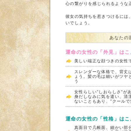
心の繋がりを感じられるような
彼女の気持ちを惹きつけるには
いでしょう。
あなたの
運命の女性の「外見」はこ
美しい端正な顔つきの女性
スレンダーな体格で、背丈
ょう。髪の毛は細いがツヤ
う
女性らしい”しおらしさ”が
身だしなみに気を遣い、清
ないこともあり、”クールで
運命の女性の「性格」はこ
真面目で几帳面。細かい部