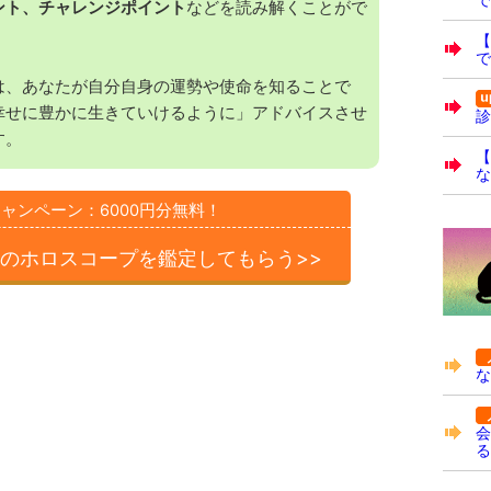
ント、チャレンジポイント
などを読み解くことがで
で
は、あなたが自分自身の運勢や使命を知ることで
幸せに豊かに生きていけるように」アドバイスさせ
診
す。
【
な
ャンペーン：6000円分無料！
のホロスコープを
鑑定してもらう>>
な
会
る