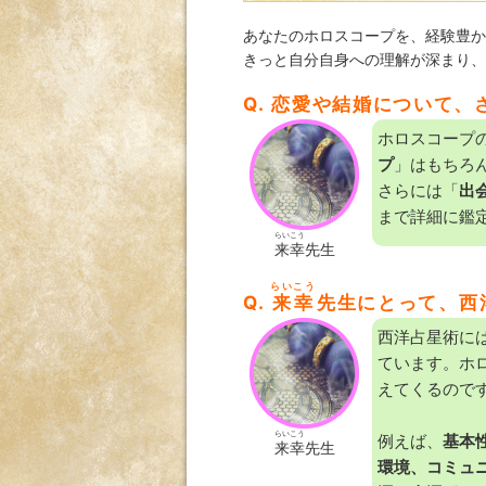
あなたのホロスコープを、経験豊か
きっと自分自身への理解が深まり、
Q. 恋愛や結婚について
ホロスコープ
プ
」はもちろ
さらには「
出
まで詳細に鑑
らいこう
来幸
先生
らいこう
Q.
来幸
先生にとって、西
西洋占星術に
ています。ホ
えてくるので
らいこう
例えば、
基本
来幸
先生
環境、コミュ