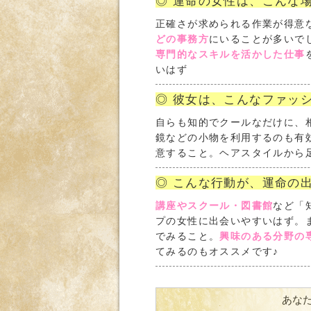
◎ 運命の女性は、こんな場
正確さが求められる作業が得意
どの事務方
にいることが多いで
専門的なスキルを活かした仕事
いはず
◎ 彼女は、こんなファッ
自らも知的でクールなだけに、
鏡などの小物を利用するのも有
意すること。ヘアスタイルから
◎ こんな行動が、運命の
講座やスクール・図書館
など「
プの女性に出会いやすいはず。
でみること。
興味のある分野の
てみるのもオススメです♪
あな