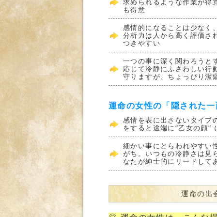
求められるような作業が得
も得意
感情的になることは少なく
分析力は人から高く評価さ
つきやすい
一つの事に深く関わろうと
応じて冷静にふさわしい行
守りますが、ちょっぴり潔癖
運命の女性の「隠された一
感情を表に出さないタイプ
をすると途端に”乙女の顔” に
細かい事にとらわれやすい
がち。いつもの冷静さは見
なたが紳士的にリードして
運命の出