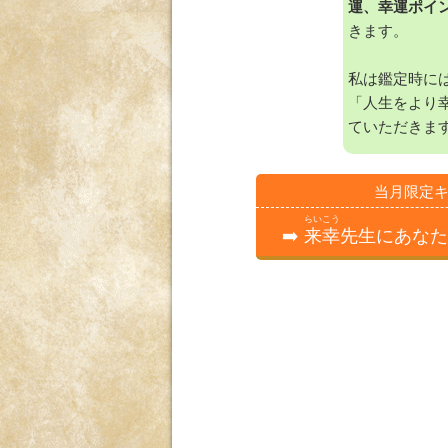
運、幸運ポイ
きます。
私は鑑定時に
「人生をより
ていただきま
当月限定キ
らいこう
➡️
来幸
先生にあなた