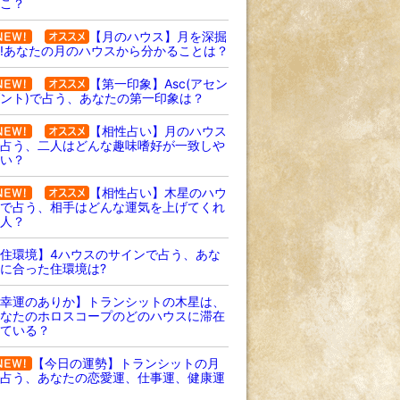
こ？
【月のハウス】月を深掘
!あなたの月のハウスから分かることは？
【第一印象】Asc(アセン
ント)で占う、あなたの第一印象は？
【相性占い】月のハウス
占う、二人はどんな趣味嗜好が一致しや
い？
【相性占い】木星のハウ
で占う、相手はどんな運気を上げてくれ
人？
住環境】4ハウスのサインで占う、あな
に合った住環境は?
幸運のありか】トランシットの木星は、
なたのホロスコープのどのハウスに滞在
ている？
【今日の運勢】トランシットの月
占う、あなたの恋愛運、仕事運、健康運