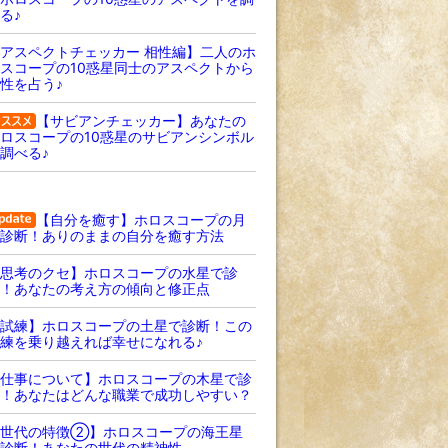
る♪
アスペクトチェッカー 相性編】二人のホ
スコープの10惑星同士のアスペクトから
性を占う♪
【サビアンチェッカー】あなたの
ロスコープの10惑星のサビアンシンボル
調べる♪
【自分を癒す】ホロスコープの月
診断！ありのままの自分を癒す方法
思考のクセ】ホロスコープの水星で診
！あなたの考え方の傾向と修正点
試練】ホロスコープの土星で診断！この
練を乗り越えれば幸せになれる♪
仕事について】ホロスコープの木星で診
！あなたはどんな職業で成功しやすい？
【世代の特徴②】ホロスコープの海王星
診断！あなたの世代の精神性