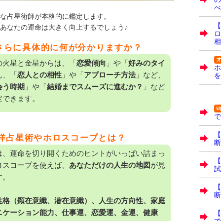
べ
な占星術師が本格的に鑑定します。
【
あなたの運命は大きく向上するでしょう♪
ロ
相
、さらに具体的に何が分かりますか？
の火星と金星からは、「
恋愛傾向
」や「
好みのタイ
ホ
ん、「
恋人との相性
」や「
アプローチ方法
」など、
を
会う時期
」や「
結婚までスムーズに進むか？
」など
定できます。
で
【
洋占星術やホロスコープとは？
断
は、運命を切り開くためのヒントがいっぱい詰まっ
【
ロスコープを使えば、
あなただけの人生の地図
が見
試
す。
【
断
性格（顕在意識、潜在意識）、人生の方向性、家庭
ニケーション能力、仕事運、恋愛運、金運、健康
で