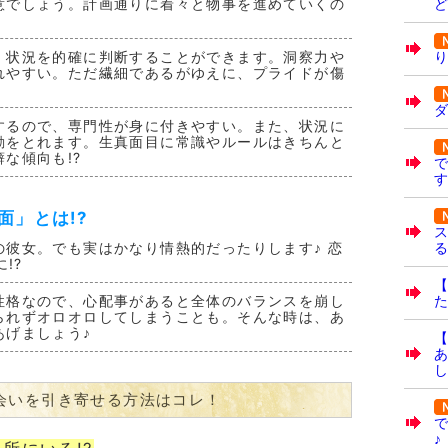
意でしょう。計画通りに着々と物事を進めていくの
ど
、状況を的確に判断することができます。洞察力や
り
れやすい。ただ繊細であるがゆえに、プライドが傷
ダ
するので、専門性が身に付きやすい。また、状況に
動をとれます。生真面目に常識やルールはきちんと
な傾向も!?
で
す
面」とは!?
ス
の彼女。でも実はかなり情熱的だったりします♪ 恋
る
!?
【
性格なので、心配事があると全体のバランスを崩し
た
られずオロオロしてしまうことも。そんな時は、あ
あげましょう♪
【
あ
し
会いを引き寄せる方法はコレ！
で
♪