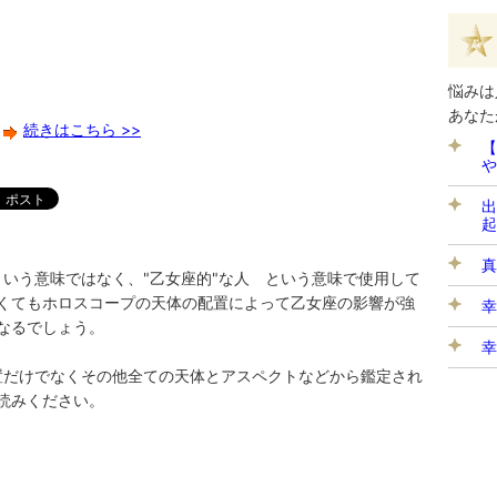
悩みは
あなた
続きはこちら >>
【
や
出
起
真
人という意味ではなく、"乙女座的"な人 という意味で使用して
くてもホロスコープの天体の配置によって乙女座の影響が強
幸
なるでしょう。
幸
位置だけでなくその他全ての天体とアスペクトなどから鑑定され
読みください。