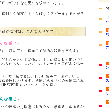
正直で頼りになる男性を求めています。
P
、真剣さや誠実さをさりげなくアピールするのが良
【
た
運命の女性は、こんな人物です
無
んな感じ♪
の
です。額は広く、真面目で知的な印象を与えます
はどちらかといえば低め。手足の指は長く細いでし
とハリがあり、ロングのストレートヘアがよく似合
ン
あり、控えめで奥ゆかしい印象を与えます。いつも
潔感を感じさせます。感情があまり顔の表情に現れ
ス
知的な女性”というイメージが強い
サ
んな感じ♪
分への気遣い・配慮はもちろん、緻密さ・正確さが
ラ