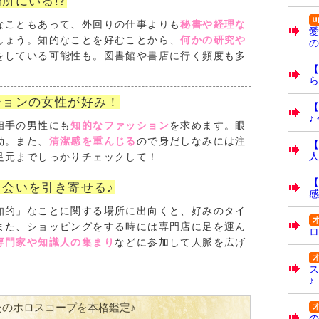
所にいる!?
なこともあって、外回りの仕事よりも
秘書や経理な
愛
しょう。知的なことを好むことから、
何かの研究や
の
をしている可能性も。図書館や書店に行く頻度も多
【
ら
ションの女性が好み！
【
♪
相手の男性にも
知的なファッション
を求めます。眼
効。また、
清潔感を重んじる
ので身だしなみには注
【
人
足元までしっかりチェックして！
【
出会いを引き寄せる♪
感
知的」なことに関する場所に出向くと、好みのタイ
また、ショッピングをする時には専門店に足を運ん
ロ
専門家や知識人の集まり
などに参加して人脈を広げ
ス
♪
たのホロスコープを本格鑑定♪
の