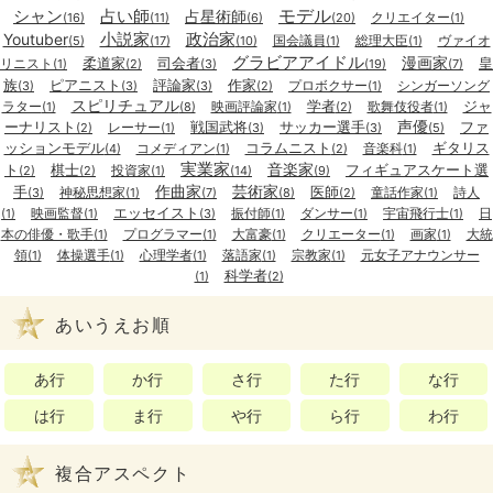
モデル
シャン
占い師
占星術師
クリエイター
(16)
(11)
(6)
(20)
(1)
小説家
政治家
Youtuber
国会議員
総理大臣
ヴァイオ
(5)
(17)
(10)
(1)
(1)
グラビアアイドル
漫画家
柔道家
司会者
皇
リニスト
(1)
(2)
(3)
(19)
(7)
族
ピアニスト
評論家
作家
プロボクサー
シンガーソング
(3)
(3)
(3)
(2)
(1)
スピリチュアル
学者
ジャ
ラター
映画評論家
歌舞伎役者
(1)
(8)
(1)
(2)
(1)
声優
ーナリスト
戦国武将
サッカー選手
ファ
レーサー
(2)
(1)
(3)
(3)
(5)
ッションモデル
コラムニスト
ギタリス
コメディアン
音楽科
(4)
(1)
(2)
(1)
実業家
音楽家
ト
棋士
フィギュアスケート選
投資家
(2)
(2)
(1)
(14)
(9)
作曲家
芸術家
手
医師
神秘思想家
童話作家
詩人
(3)
(1)
(7)
(8)
(2)
(1)
エッセイスト
映画監督
振付師
ダンサー
宇宙飛行士
日
(1)
(1)
(3)
(1)
(1)
(1)
本の俳優・歌手
プログラマー
大富豪
クリエーター
画家
大統
(1)
(1)
(1)
(1)
(1)
領
体操選手
心理学者
落語家
宗教家
元女子アナウンサー
(1)
(1)
(1)
(1)
(1)
科学者
(1)
(2)
あいうえお順
あ行
か行
さ行
た行
な行
は行
ま行
や行
ら行
わ行
複合アスペクト