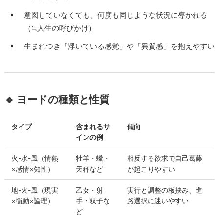
意図していなくても、何度も同じような状況に導かれる
（≒人生の呼びかけ）
生まれつき「浮いている感覚」や「異質感」を抱えやすい
🔸 ヨードの種類と性質
タイプ
含まれるサ
傾向
インの例
火-水-風（情熱
牡羊・蠍・
相反する欲求で自己葛藤
×感情×知性）
天秤など
が起こりやすい
地-火-風（現実
乙女・射
実行と調整の板挟み、進
×衝動×論理）
手・双子な
路選択に迷いやすい
ど