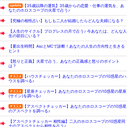
【35歳以降の運気】35歳からの恋愛・仕事の運気を、あ
なたのホロスコープの火星で占う♪
【究極の相性占い】もしも二人が結婚したらどんな夫婦になる？
【人生のサイクル】プログレスの月で占う♪ 今あなたは、どんな人
生の節目にいる？
【要出生時間】AscとMCで診断！あなたの人生の方向性と生きる
ヒント
【怒りと正義】火星で占う、あなたの正義感と怒りのポイント
は？
【ハウスチェッカー】あなたのホロスコープの10惑星のハ
ウスを調べる♪
【星座チェッカー】あなたのホロスコープの10惑星の星座
(サイン)を調べる♪
【アスペクトチェッカー】あなたのホロスコープの10惑星
のアスペクトを調べる♪
【アスペクトチェッカー 相性編】二人のホロスコープの10惑星同
士のアスペクトから相性を占う♪