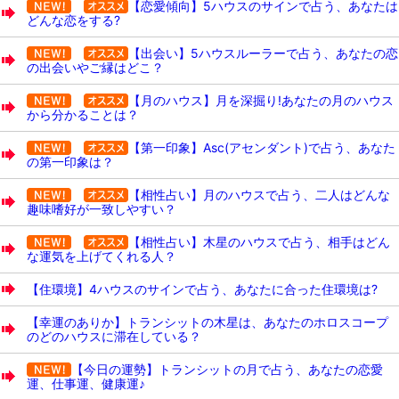
【恋愛傾向】5ハウスのサインで占う、あなたは
どんな恋をする?
【出会い】5ハウスルーラーで占う、あなたの恋
の出会いやご縁はどこ？
【月のハウス】月を深掘り!あなたの月のハウス
から分かることは？
【第一印象】Asc(アセンダント)で占う、あなた
の第一印象は？
【相性占い】月のハウスで占う、二人はどんな
趣味嗜好が一致しやすい？
【相性占い】木星のハウスで占う、相手はどん
な運気を上げてくれる人？
【住環境】4ハウスのサインで占う、あなたに合った住環境は?
【幸運のありか】トランシットの木星は、あなたのホロスコープ
のどのハウスに滞在している？
【今日の運勢】トランシットの月で占う、あなたの恋愛
運、仕事運、健康運♪