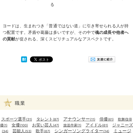
る
ヨードは、生まれつき「普通ではない道」に引き寄せられる人が持
つ配置です。矛盾や葛藤は多いですが、その中で
魂の成長や他者へ
の貢献
が促される、深くスピリチュアルなアスペクトです。
職業
アナウンサー
スポーツ選手
タレント
俳優
歌舞伎俳
(31)
(87)
(11)
(61)
女優
お笑い芸人
アイドル
ジャニーズ
優
放送作家
(1)
(100)
(47)
(1)
(61)
シンガーソングライター
ミュージ
芸能人
歌手
(34)
(53)
(67)
(14)