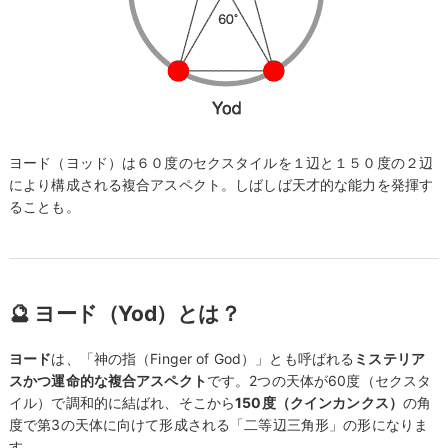
ヨード（ヨッド）は６０度のセクスタイルを１辺と１５０度の２辺
により構成される複合アスペクト。しばしば天才的な能力を発揮す
ることも。
🔮 ヨード（Yod）とは？
ヨード
は、「神の指（Finger of God）」とも呼ばれる
ミステリア
スかつ運命的な複合アスペクト
です。2つの天体が60度（セクスタ
イル）で調和的に結ばれ、そこから
150度（クインカンクス）
の角
度で第3の天体に向けて形成される「二等辺三角形」の形になりま
す。