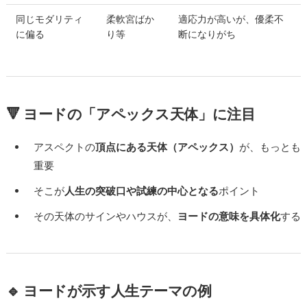
同じモダリティ
柔軟宮ばか
適応力が高いが、優柔不
に偏る
り等
断になりがち
🔻 ヨードの「アペックス天体」に注目
アスペクトの
頂点にある天体（アペックス）
が、もっとも
重要
そこが
人生の突破口や試練の中心となる
ポイント
その天体のサインやハウスが、
ヨードの意味を具体化
する
🔹 ヨードが示す人生テーマの例