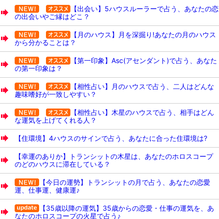
【出会い】5ハウスルーラーで占う、あなたの恋
の出会いやご縁はどこ？
【月のハウス】月を深掘り!あなたの月のハウス
から分かることは？
【第一印象】Asc(アセンダント)で占う、あなた
の第一印象は？
【相性占い】月のハウスで占う、二人はどんな
趣味嗜好が一致しやすい？
【相性占い】木星のハウスで占う、相手はどん
な運気を上げてくれる人？
【住環境】4ハウスのサインで占う、あなたに合った住環境は?
【幸運のありか】トランシットの木星は、あなたのホロスコープ
のどのハウスに滞在している？
【今日の運勢】トランシットの月で占う、あなたの恋愛
運、仕事運、健康運♪
【35歳以降の運気】35歳からの恋愛・仕事の運気を、あ
なたのホロスコープの火星で占う♪