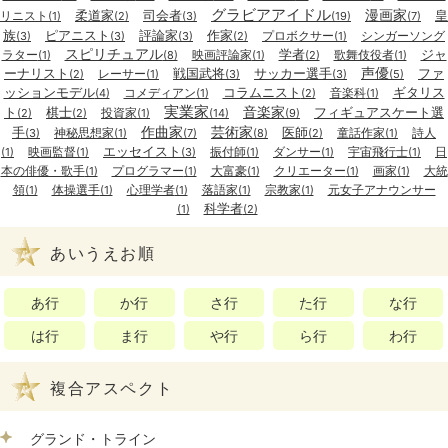
グラビアアイドル
漫画家
柔道家
司会者
皇
リニスト
(1)
(2)
(3)
(19)
(7)
族
ピアニスト
評論家
作家
プロボクサー
シンガーソング
(3)
(3)
(3)
(2)
(1)
スピリチュアル
学者
ジャ
ラター
映画評論家
歌舞伎役者
(1)
(8)
(1)
(2)
(1)
声優
ーナリスト
戦国武将
サッカー選手
ファ
レーサー
(2)
(1)
(3)
(3)
(5)
ッションモデル
コラムニスト
ギタリス
コメディアン
音楽科
(4)
(1)
(2)
(1)
実業家
音楽家
ト
棋士
フィギュアスケート選
投資家
(2)
(2)
(1)
(14)
(9)
作曲家
芸術家
手
医師
神秘思想家
童話作家
詩人
(3)
(1)
(7)
(8)
(2)
(1)
エッセイスト
映画監督
振付師
ダンサー
宇宙飛行士
日
(1)
(1)
(3)
(1)
(1)
(1)
本の俳優・歌手
プログラマー
大富豪
クリエーター
画家
大統
(1)
(1)
(1)
(1)
(1)
領
体操選手
心理学者
落語家
宗教家
元女子アナウンサー
(1)
(1)
(1)
(1)
(1)
科学者
(1)
(2)
あいうえお順
あ行
か行
さ行
た行
な行
は行
ま行
や行
ら行
わ行
複合アスペクト
グランド・トライン