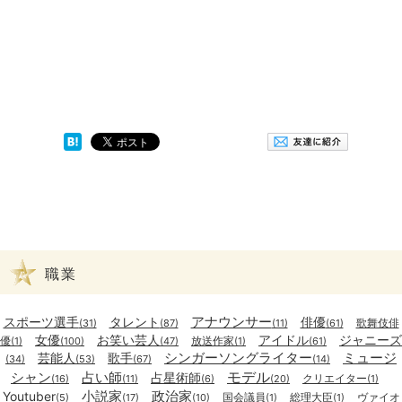
職業
アナウンサー
スポーツ選手
タレント
俳優
歌舞伎俳
(31)
(87)
(11)
(61)
女優
お笑い芸人
アイドル
ジャニーズ
優
放送作家
(1)
(100)
(47)
(1)
(61)
シンガーソングライター
ミュージ
芸能人
歌手
(34)
(53)
(67)
(14)
モデル
シャン
占い師
占星術師
クリエイター
(16)
(11)
(6)
(20)
(1)
小説家
政治家
Youtuber
国会議員
総理大臣
ヴァイオ
(5)
(17)
(10)
(1)
(1)