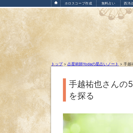
ホロスコープ作成
無料占い
西洋
トップ
>
占星術師Yodaの星占いノート
>
手越
手越祐也さんの
を探る