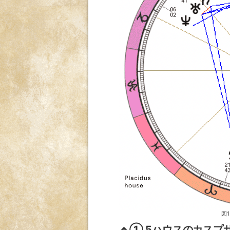
図
🔹① 5ハウスのカスプ