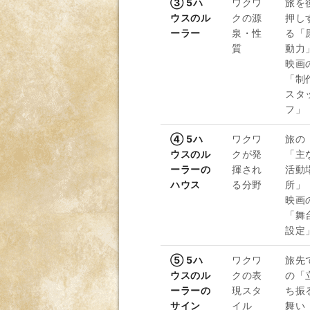
③ 5ハ
ワクワ
旅を
ウスのル
クの源
押し
ーラー
泉・性
る「
質
動力
映画
「制
スタ
フ」
④ 5ハ
ワクワ
旅の
ウスのル
クが発
「主
ーラーの
揮され
活動
ハウス
る分野
所」
映画
「舞
設定
⑤ 5ハ
ワクワ
旅先
ウスのル
クの表
の「
ーラーの
現スタ
ち振
サイン
イル
舞い