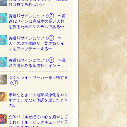
分自身であればいい
黄道12サインについて③ 〜黄
道12サインは完成度の高い人類
を作るためのシステムである〜
黄道12サインについて② 〜
人々の現実体験が、黄道12サイ
ンをアップデートする〜
黄道12サインについて① 〜霊
能力者がみる黄道12サイン〜
ぼくがライトワーカーを目指すま
で①
未熟なときに土地家屋浄化をやり
すぎて、かなり体調を崩したとき
の話
立体パズルがぼくの心を癒やして
くれた｜ルービックキューブと天