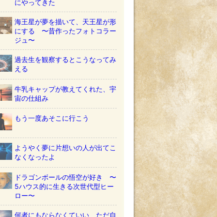
にやってきた
海王星が夢を描いて、天王星が形
にする 〜昔作ったフォトコラー
ジュ〜
過去生を観察するとこうなってみ
える
牛乳キャップが教えてくれた、宇
宙の仕組み
もう一度あそこに行こう
ようやく夢に片想いの人が出てこ
なくなったよ
ドラゴンボールの悟空が好き 〜
5ハウス的に生きる次世代型ヒー
ロー〜
何者にもならなくていい ただ自