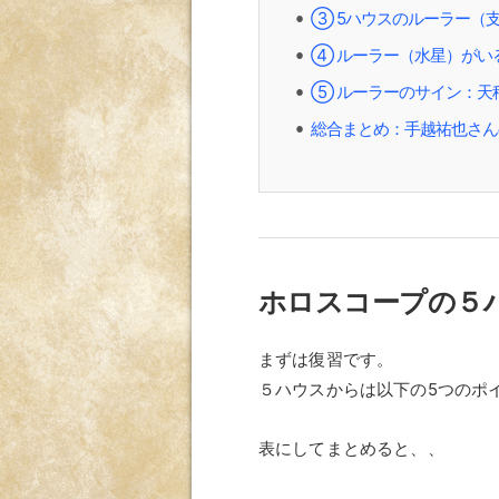
③ 5ハウスのルーラー（
⚫︎
④ ルーラー（水星）がい
⚫︎
⑤ ルーラーのサイン：天
⚫︎
総合まとめ：手越祐也さん
⚫︎
ホロスコープの５
まずは復習です。
５ハウスからは以下の5つのポ
表にしてまとめると、、