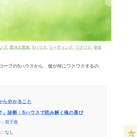
ング
,
西洋占星術
,
5ハウス
,
リーディング
,
ワクワク
,
使命
コープの5ハウスから、彼が何にワクワクするの
から分かること
ク」診断：5ハウスで読み解く魂の喜び
ン：双子座
体：なし