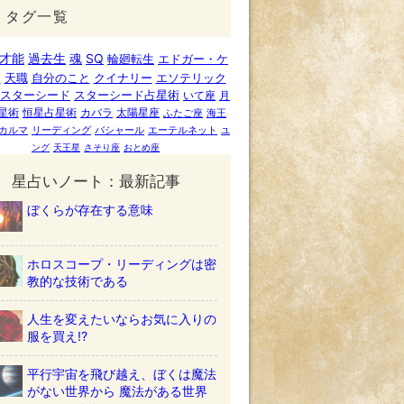
タグ一覧
才能
過去生
魂
SQ
輪廻転生
エドガー・ケ
ー
天職
自分のこと
クイナリー
エソテリック
スターシード
スターシード占星術
いて座
月
星術
恒星占星術
カバラ
太陽星座
ふたご座
海王
カルマ
リーディング
バシャール
エーテルネット
ユ
ング
天王星
さそり座
おとめ座
星占いノート：最新記事
ぼくらが存在する意味
ホロスコープ・リーディングは密
教的な技術である
人生を変えたいならお気に入りの
服を買え!?
平行宇宙を飛び越え、ぼくは魔法
がない世界から 魔法がある世界