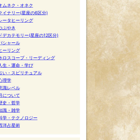
オムネク・オネク
クイナリー(星座の6区分)
シータヒーリング
つぶやき
ドデカテモリー(星座の12区分)
バシャール
ヒーリング
ホロスコープ・リーディング
人生・運命・学び
占い・スピリチュアル
心理学
意識レベル
月について
歴史・哲学
知識・雑学
科学・テクノロジー
西洋占星術