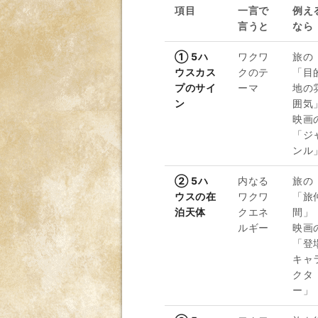
項目
一言で
例え
言うと
なら
① 5ハ
ワクワ
旅の
ウスカス
クのテ
「目
プのサイ
ーマ
地の
ン
囲気
映画
「ジ
ンル
② 5ハ
内なる
旅の
ウスの在
ワクワ
「旅
泊天体
クエネ
間」
ルギー
映画
「登
キャ
クタ
ー」