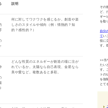
る
説明
その
ど、
ギー
何に対してワクワクを感じるか。創造や楽
を取
的
しさのスタイルや傾向（例：情熱的？知
雰
的？感性的？）
自分
」
て
い
の
役に
す。
ャ
」
>>
どんな性質のエネルギーが創造の場に注が
たい
仲
れているか。太陽なら自己表現、金星なら
す。
美や愛など。複数あると多彩。
トのURL
の
を強
場
とて
ラ