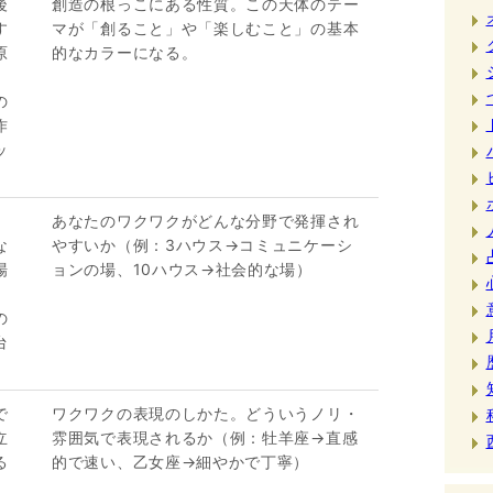
後
創造の根っこにある性質。この天体のテー
す
マが「創ること」や「楽しむこと」の基本
原
的なカラーになる。
」
の
作
ッ
あなたのワクワクがどんな分野で発揮され
な
やすいか（例：3ハウス→コミュニケーシ
場
ョンの場、10ハウス→社会的な場）
の
台
」
で
ワクワクの表現のしかた。どういうノリ・
立
雰囲気で表現されるか（例：牡羊座→直感
る
的で速い、乙女座→細やかで丁寧）