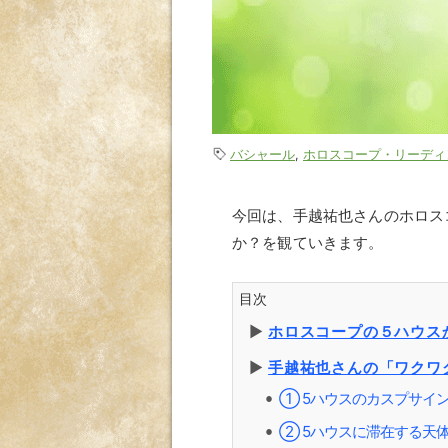
バシャール
,
ホロスコープ・リーディ
今回は、手越祐也さんのホロス
か？を観ていきます。
目次
▶︎
ホロスコープの５ハウス
▶︎
手越祐也さんの「ワクワ
① 5ハウスのカスプサイ
⚫︎
② 5ハウスに滞在する天
⚫︎