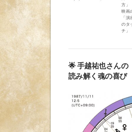
方」
映画
「演
のタ
チ」
🌟 手越祐也さん
読み解く魂の喜び