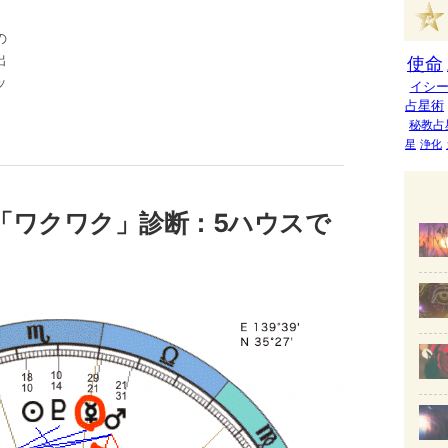
の
出
使命
ッ
イシ
占星術
秘教占
星
浄化
の「ワクワク」診断：5ハウスで