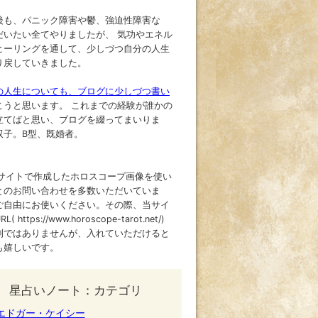
後も、パニック障害や鬱、強迫性障害な
だいたい全てやりましたが、 気功やエネル
ヒーリングを通して、少しづつ自分の人生
り戻していきました。
の人生についても、ブログに少しづつ書い
こうと思います。 これまでの経験が誰かの
立てばと思い、ブログを綴ってまいりま
双子。B型、既婚者。
当サイトで作成したホロスコープ画像を使い
とのお問い合わせを多数いただいていま
ご自由にお使いください。その際、当サイ
( https://www.horoscope-tarot.net/)
制ではありませんが、入れていただけると
も嬉しいです。
星占いノート：カテゴリ
エドガー・ケイシー