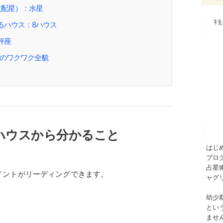
支配星）：水星
るハウス：8ハウス
秤座
のワクワク全貌
ハウスから分かること
はじ
プロ
占星
イントがリーディングできます。
ャグ
幼少
とい
ませ