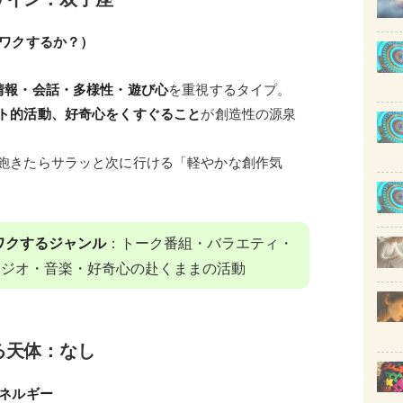
クワクするか？）
情報・会話・多様性・遊び心
を重視するタイプ。
ト的活動、好奇心をくすぐること
が創造性の源泉
飽きたらサラッと次に行ける「軽やかな創作気
ワクするジャンル
：トーク番組・バラエティ・
ラジオ・音楽・好奇心の赴くままの活動
る天体：なし
エネルギー