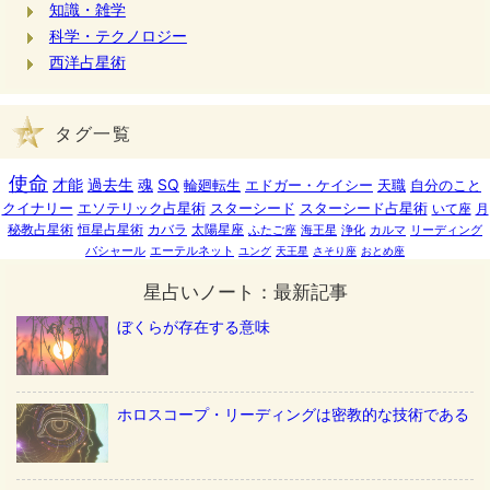
知識・雑学
科学・テクノロジー
西洋占星術
タグ一覧
使命
才能
過去生
魂
SQ
輪廻転生
エドガー・ケイシー
天職
自分のこと
クイナリー
エソテリック占星術
スターシード
スターシード占星術
いて座
月
秘教占星術
恒星占星術
カバラ
太陽星座
ふたご座
海王星
浄化
カルマ
リーディング
バシャール
エーテルネット
ユング
天王星
さそり座
おとめ座
星占いノート：最新記事
ぼくらが存在する意味
ホロスコープ・リーディングは密教的な技術である