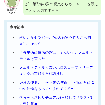
が、第7層の愛の視点からもチャートを読む
占星術師
ことが大切です＾＾
Yoda
参考記事：
占いとかセラピー、”心の荷物を作りがち問
題" について
「占星術は技法の迷宮じゃない」とノエル・
ティルは言った
ノエル・ティルっぽいホロスコープ・リーデ
ィングの実践法と対話技法
🌙月の使命と、☀️太陽の使命 〜私たちは２
つの使命をもって生まれてくる〜
薄っぺらスピリチュアル(＝略してペラスピ)
に要注意⚠️