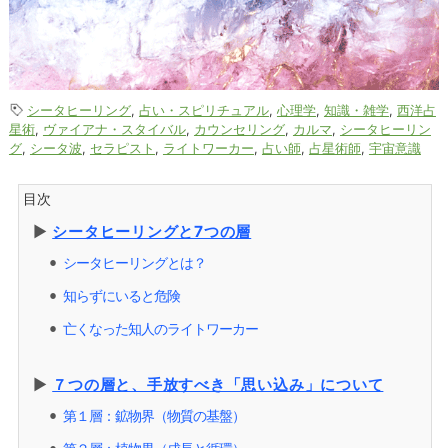
シータヒーリング
,
占い・スピリチュアル
,
心理学
,
知識・雑学
,
西洋占
星術
,
ヴァイアナ・スタイバル
,
カウンセリング
,
カルマ
,
シータヒーリン
グ
,
シータ波
,
セラピスト
,
ライトワーカー
,
占い師
,
占星術師
,
宇宙意識
目次
▶︎
シータヒーリングと7つの層
シータヒーリングとは？
⚫︎
知らずにいると危険
⚫︎
亡くなった知人のライトワーカー
⚫︎
▶︎
７つの層と、手放すべき「思い込み」について
第１層：鉱物界（物質の基盤）
⚫︎