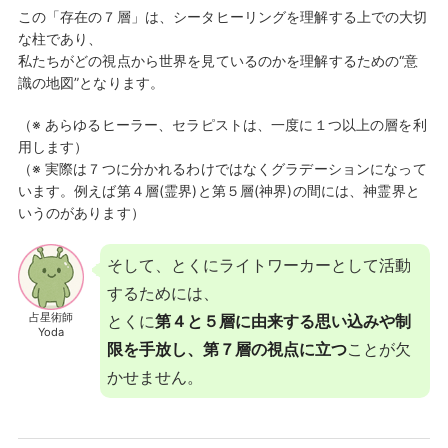
この「存在の７層」は、シータヒーリングを理解する上での大切
な柱であり、
私たちがどの視点から世界を見ているのかを理解するための“意
識の地図”となります。
（※ あらゆるヒーラー、セラピストは、一度に１つ以上の層を利
用します）
（※ 実際は７つに分かれるわけではなくグラデーションになって
います。例えば第４層(霊界)と第５層(神界)の間には、神霊界と
いうのがあります）
そして、とくにライトワーカーとして活動
するためには、
占星術師
とくに
第４と５層に由来する思い込みや制
Yoda
限を手放し、第７層の視点に立つ
ことが欠
かせません。