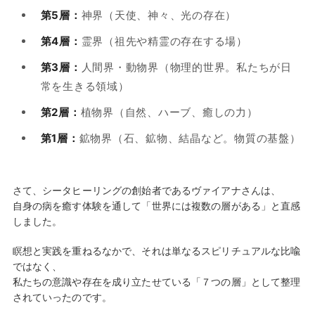
第5層：
神界（天使、神々、光の存在）
第4層：
霊界（祖先や精霊の存在する場）
第3層：
人間界・動物界（物理的世界。私たちが日
常を生きる領域）
第2層：
植物界（自然、ハーブ、癒しの力）
第1層：
鉱物界（石、鉱物、結晶など。物質の基盤）
さて、シータヒーリングの創始者であるヴァイアナさんは、
自身の病を癒す体験を通して「世界には複数の層がある」と直感
しました。
瞑想と実践を重ねるなかで、それは単なるスピリチュアルな比喩
ではなく、
私たちの意識や存在を成り立たせている「７つの層」として整理
されていったのです。