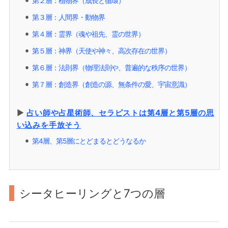
第２層：植物界（成長と循環）
⚫︎
第３層：人間界・動物界
⚫︎
第４層：霊界（魂や祖先、霊の世界）
⚫︎
第５層：神界（天使や神々、高次存在の世界）
⚫︎
第６層：法則界（物理法則や、普遍的な秩序の世界）
⚫︎
第７層：創造界（創造の源、無条件の愛、宇宙意識）
⚫︎
▶︎
占い師や占星術師、セラピストは第4層と第5層の思
い込みを手放そう
第4層、第5層にとどまるとどうなるか
⚫︎
シータヒーリングと7つの層