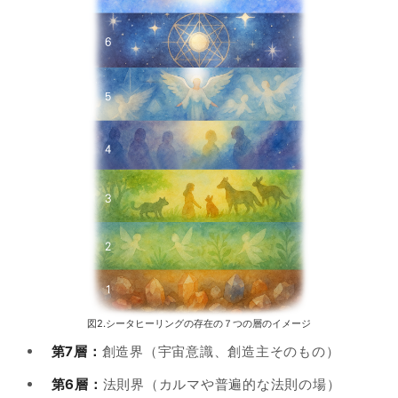
図2.シータヒーリングの存在の７つの層のイメージ
第7層：
創造界（宇宙意識、創造主そのもの）
第6層：
法則界（カルマや普遍的な法則の場）