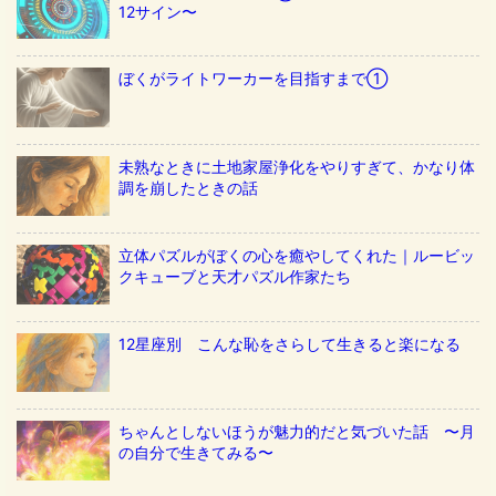
12サイン〜
ぼくがライトワーカーを目指すまで①
未熟なときに土地家屋浄化をやりすぎて、かなり体
調を崩したときの話
立体パズルがぼくの心を癒やしてくれた｜ルービッ
クキューブと天才パズル作家たち
12星座別 こんな恥をさらして生きると楽になる
ちゃんとしないほうが魅力的だと気づいた話 〜月
の自分で生きてみる〜