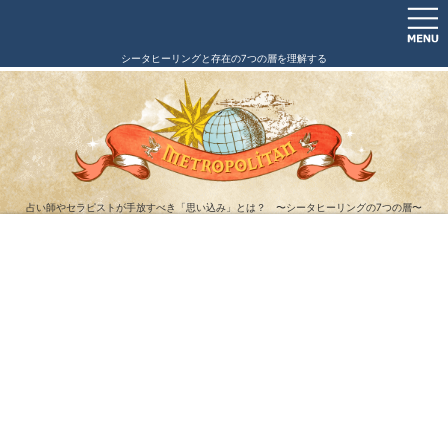
シータヒーリングと存在の7つの層を理解する
占い師やセラピストが手放すべき「思い込み」とは？ 〜シータヒーリングの7つの層〜