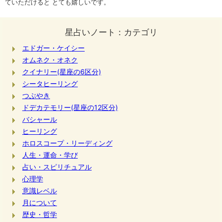
ていただけると とても嬉しいです。
星占いノート：カテゴリ
エドガー・ケイシー
オムネク・オネク
クイナリー(星座の6区分)
シータヒーリング
つぶやき
ドデカテモリー(星座の12区分)
バシャール
ヒーリング
ホロスコープ・リーディング
人生・運命・学び
占い・スピリチュアル
心理学
意識レベル
月について
歴史・哲学