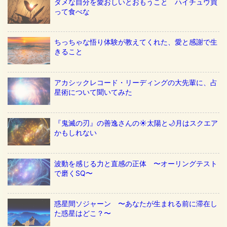
ダメな自分を愛おしいとおもうこと ハイチュウ買
って食べな
ちっちゃな悟り体験が教えてくれた、愛と感謝で生
きること
アカシックレコード・リーディングの大先輩に、占
星術について聞いてみた
『鬼滅の刃』の善逸さんの☀️太陽と🌙月はスクエア
かもしれない
波動を感じる力と直感の正体 〜オーリングテスト
で磨くSQ〜
惑星間ソジャーン 〜あなたが生まれる前に滞在し
た惑星はどこ？〜