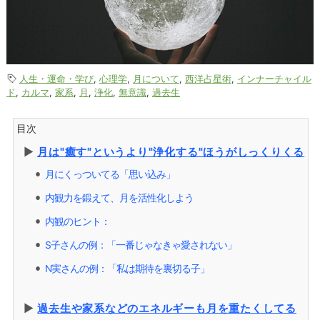
人生・運命・学び
,
心理学
,
月について
,
西洋占星術
,
インナーチャイル
ド
,
カルマ
,
家系
,
月
,
浄化
,
無意識
,
過去生
目次
▶︎
月は"癒す"というより"浄化する"ほうがしっくりくる
月にくっついてる「思い込み」
⚫︎
内観力を鍛えて、月を活性化しよう
⚫︎
内観のヒント：
⚫︎
S子さんの例：「一番じゃなきゃ愛されない」
⚫︎
N実さんの例：「私は期待を裏切る子」
⚫︎
▶︎
過去生や家系などのエネルギーも月を重たくしてる