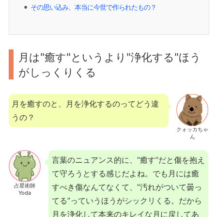
その思い込み、本当に今世で作られたもの？
⚫︎
月は"癒す"というより"浄化する"ほう
がしっくりくる
月を癒すのと、月を浄化するのってどう違
うの？
クォッカちゃ
ん
言葉のニュアンス的に、”癒す”だと傷を抱え
て守ろうとする感じだよね。でも月には癒
占星術師
すべき傷なんてなくて、”汚れがついて曇っ
Yoda
てる”っていうほうがシックリくる。だから
月を浄化して本来のキレイな月に戻してあ