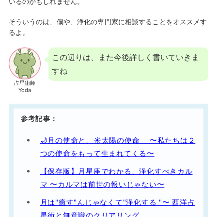
いるのかもしれません。
そういうのは、僕や、浄化の専門家に相談することをオススメす
るよ。
この辺りは、また今後詳しく書いていきま
すね
占星術師
Yoda
参考記事：
🌙月の使命と、☀️太陽の使命 〜私たちは２
つの使命をもって生まれてくる〜
【保存版】月星座でわかる、浄化すべきカル
マ 〜カルマは前世の報いじゃない〜
月は"癒す"んじゃなくて"浄化する "〜 西洋占
星術と無意識のクリアリング