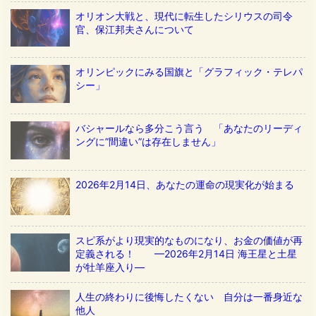
オリオン大戦と、現代に転生したシリウスの司令
官、保江邦夫さんについて
オリンピックにみる国旗と「グラフィック・テレパ
シー」
バシャールなら多分こう言う 「あなたのリーディ
ングに”間違い”は存在しません」
2026年2月14日、あなたの運命の現実化が始まる
スピ系がより現実的なものになり、お金の価値が再
定義される！ ––2026年2月14日 海王星と土星
が牡羊座入り––
人生の終わりに後悔したくない 自分は一番身近な
他人