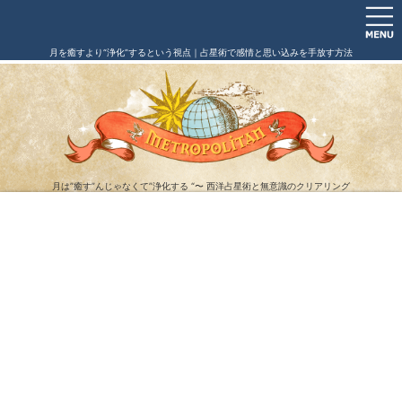
月を癒すより“浄化”するという視点｜占星術で感情と思い込みを手放す方法
月は”癒す”んじゃなくて”浄化する “〜 西洋占星術と無意識のクリアリング