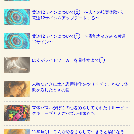
黄道12サインについて② 〜人々の現実体験が、
黄道12サインをアップデートする〜
黄道12サインについて① 〜霊能力者がみる黄道
12サイン〜
ぼくがライトワーカーを目指すまで①
未熟なときに土地家屋浄化をやりすぎて、かなり体
調を崩したときの話
立体パズルがぼくの心を癒やしてくれた｜ルービッ
クキューブと天才パズル作家たち
12星座別 こんな恥をさらして生きると楽になる