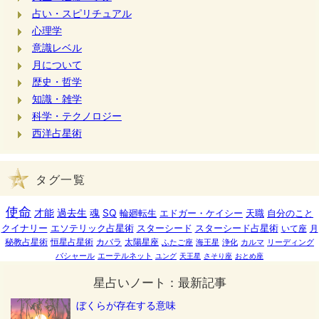
占い・スピリチュアル
心理学
意識レベル
月について
歴史・哲学
知識・雑学
科学・テクノロジー
西洋占星術
タグ一覧
使命
才能
過去生
魂
SQ
輪廻転生
エドガー・ケイシー
天職
自分のこと
クイナリー
エソテリック占星術
スターシード
スターシード占星術
いて座
月
秘教占星術
恒星占星術
カバラ
太陽星座
ふたご座
海王星
浄化
カルマ
リーディング
バシャール
エーテルネット
ユング
天王星
さそり座
おとめ座
星占いノート：最新記事
ぼくらが存在する意味