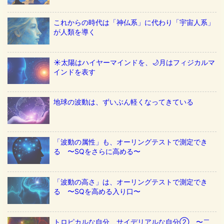
これからの時代は「神仏系」に代わり「宇宙人系」
が人類を導く
☀️太陽はハイヤーマインドを、🌙月はフィジカルマ
インドを表す
地球の波動は、ずいぶん軽くなってきている
「波動の属性」も、オーリングテストで測定でき
る 〜SQをさらに高める〜
「波動の高さ」は、オーリングテストで測定でき
る 〜SQを高める入り口〜
トロピカルな自分、サイデリアルな自分② 〜二