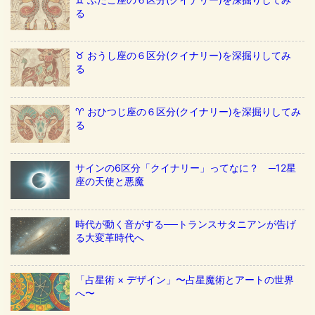
る
♉️ おうし座の６区分(クイナリー)を深掘りしてみ
る
♈️ おひつじ座の６区分(クイナリー)を深掘りしてみ
る
サインの6区分「クイナリー」ってなに？ ─12星
座の天使と悪魔
時代が動く音がする──トランスサタニアンが告げ
る大変革時代へ
「占星術 × デザイン」〜占星魔術とアートの世界
へ〜