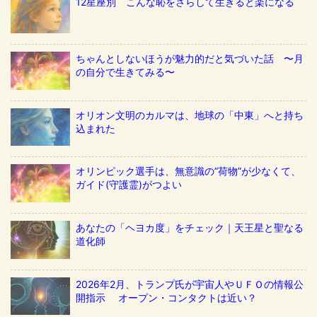
12星座別 こんな恥をさらして生きると楽になる
ちゃんとしないほうが魅力的だと気づいた話 〜月
の自分で生きてみる〜
オリオン文明のカルマは、地球の「中東」へと持ち
込まれた
オリンピック選手は、無意識の”荷物”が少なくて、
ガイド(守護霊)がつよい
あなたの「ヘヨカ度」をチェック｜天王星と聖なる
道化師
2026年2月、トランプ氏が宇宙人やＵＦＯの情報公
開指示 オープン・コンタクトは近い？