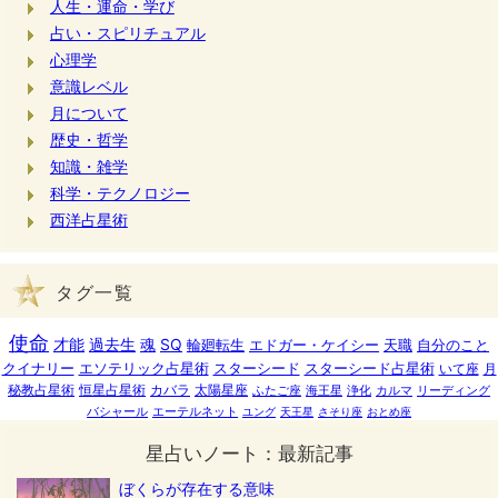
人生・運命・学び
占い・スピリチュアル
心理学
意識レベル
月について
歴史・哲学
知識・雑学
科学・テクノロジー
西洋占星術
タグ一覧
使命
才能
過去生
魂
SQ
輪廻転生
エドガー・ケイシー
天職
自分のこと
クイナリー
エソテリック占星術
スターシード
スターシード占星術
いて座
月
秘教占星術
恒星占星術
カバラ
太陽星座
ふたご座
海王星
浄化
カルマ
リーディング
バシャール
エーテルネット
ユング
天王星
さそり座
おとめ座
星占いノート：最新記事
ぼくらが存在する意味