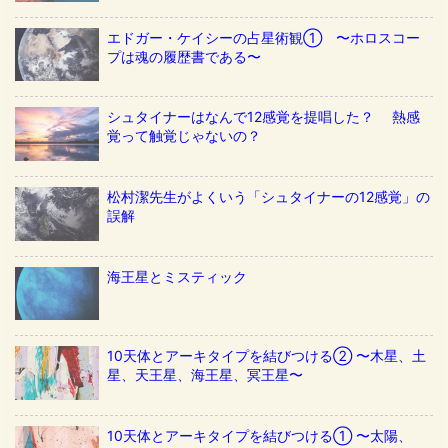
エドガー・ケイシーの占星術観① 〜ホロスコー
プは魂の履歴書である〜
シュタイナーはなんで12感覚を提唱した？ 熱感
覚って触覚じゃないの？
松村潔先生がよくいう「シュタイナーの12感覚」の
誤解
海王星とミスティック
10天体とアーキタイプを結びつける② 〜木星、土
星、天王星、海王星、冥王星〜
10天体とアーキタイプを結びつける① 〜太陽、