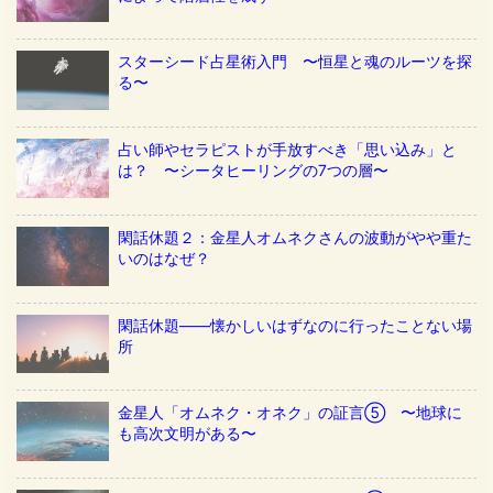
スターシード占星術入門 〜恒星と魂のルーツを探
る〜
占い師やセラピストが手放すべき「思い込み」と
は？ 〜シータヒーリングの7つの層〜
閑話休題２：金星人オムネクさんの波動がやや重た
いのはなぜ？
閑話休題——懐かしいはずなのに行ったことない場
所
金星人「オムネク・オネク」の証言⑤ 〜地球に
も高次文明がある〜