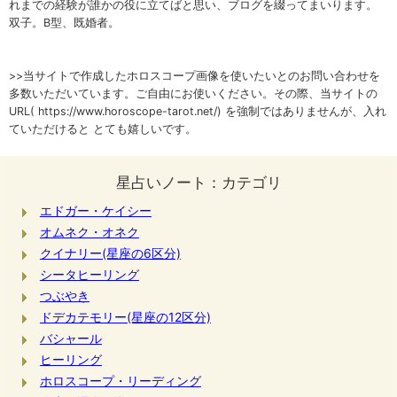
れまでの経験が誰かの役に立てばと思い、ブログを綴ってまいります。
双子。B型、既婚者。
>>当サイトで作成したホロスコープ画像を使いたいとのお問い合わせを
多数いただいています。ご自由にお使いください。その際、当サイトの
URL( https://www.horoscope-tarot.net/) を強制ではありませんが、入れ
ていただけると とても嬉しいです。
星占いノート：カテゴリ
エドガー・ケイシー
オムネク・オネク
クイナリー(星座の6区分)
シータヒーリング
つぶやき
ドデカテモリー(星座の12区分)
バシャール
ヒーリング
ホロスコープ・リーディング