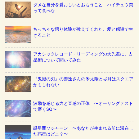
ダメな自分を愛おしいとおもうこと ハイチュウ買
って食べな
ちっちゃな悟り体験が教えてくれた、愛と感謝で生
きること
アカシックレコード・リーディングの大先輩に、占
星術について聞いてみた
『鬼滅の刃』の善逸さんの☀️太陽と🌙月はスクエア
かもしれない
波動を感じる力と直感の正体 〜オーリングテスト
で磨くSQ〜
惑星間ソジャーン 〜あなたが生まれる前に滞在し
た惑星はどこ？〜