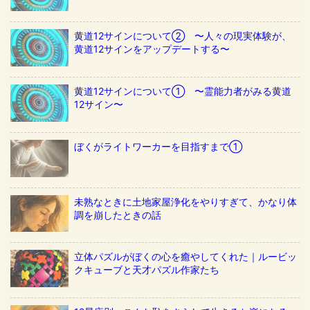
黄道12サインについて② 〜人々の現実体験が、
黄道12サインをアップデートする〜
黄道12サインについて① 〜霊能力者がみる黄道
12サイン〜
ぼくがライトワーカーを目指すまで①
未熟なときに土地家屋浄化をやりすぎて、かなり体
調を崩したときの話
立体パズルがぼくの心を癒やしてくれた｜ルービッ
クキューブと天才パズル作家たち