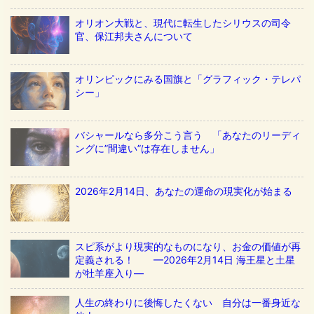
オリオン大戦と、現代に転生したシリウスの司令
官、保江邦夫さんについて
オリンピックにみる国旗と「グラフィック・テレパ
シー」
バシャールなら多分こう言う 「あなたのリーディ
ングに”間違い”は存在しません」
2026年2月14日、あなたの運命の現実化が始まる
スピ系がより現実的なものになり、お金の価値が再
定義される！ ––2026年2月14日 海王星と土星
が牡羊座入り––
人生の終わりに後悔したくない 自分は一番身近な