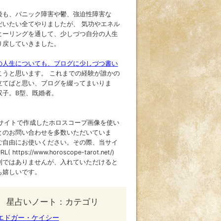
後も、パニック障害や鬱、強迫性障害な
だいたい全てやりましたが、 気功やエネル
ヒーリングを通して、少しづつ自分の人生
り戻していきました。
の人生についても、ブログに少しづつ書い
こうと思います。 これまでの経験が誰かの
立てばと思い、ブログを綴ってまいりま
双子。B型、既婚者。
当サイトで作成したホロスコープ画像を使い
とのお問い合わせを多数いただいていま
ご自由にお使いください。その際、当サイ
( https://www.horoscope-tarot.net/)
制ではありませんが、入れていただけると
も嬉しいです。
星占いノート：カテゴリ
エドガー・ケイシー