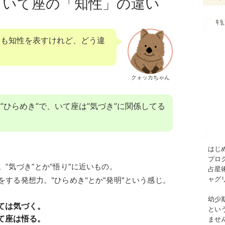
、いて座の「知性」の違い
らも知性を表すけれど、どう違
クォッカちゃん
”ひらめき”で、いて座は”気づき”に関係してる
はじ
プロ
”気づき”とか”悟り”に近いもの。
占星
ャグ
する発想力。"ひらめき"とか"発明"という感じ。
幼少
ては気づく。
とい
て座は悟る。
ませ