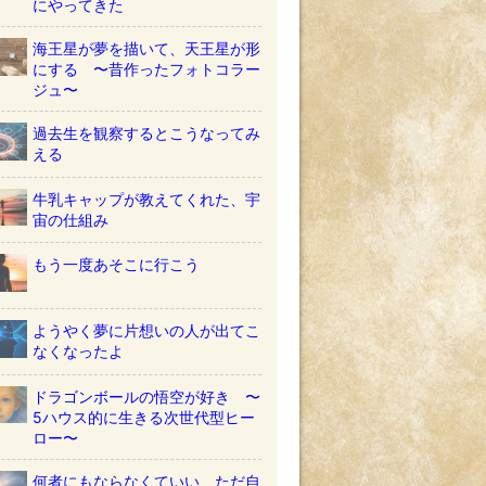
にやってきた
海王星が夢を描いて、天王星が形
にする 〜昔作ったフォトコラー
ジュ〜
過去生を観察するとこうなってみ
える
牛乳キャップが教えてくれた、宇
宙の仕組み
もう一度あそこに行こう
ようやく夢に片想いの人が出てこ
なくなったよ
ドラゴンボールの悟空が好き 〜
5ハウス的に生きる次世代型ヒー
ロー〜
何者にもならなくていい ただ自