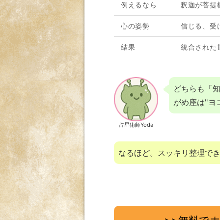
例えるなら
釈迦が菩提
心の姿勢
信じる、受
結果
統合された
どちらも「知
がめ座は"ヨ
占星術師Yoda
なるほど。スッキリ整理で