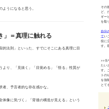
その
のようになると思う。
ど、
ギー
を取
自分
づき」＝真理に触れる
て
い
役に
す。
宙的法則」といった、すでにそこにある真理に目
>>
たい
うより、「見抜く」「目覚める」「悟る」性質が
す。
トのURL
を強
とて
求者、予言者的な存在感かな。
全体像に気づく」「背後の構造が見える」という