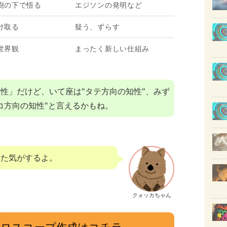
樹の下で悟る
エジソンの発明など
け取る
疑う、ずらす
世界観
まったく新しい仕組み
性」だけど、いて座は"タテ方向の知性"、みず
コ方向の知性"と言えるかもね。
きた気がするよ。
クォッカちゃん