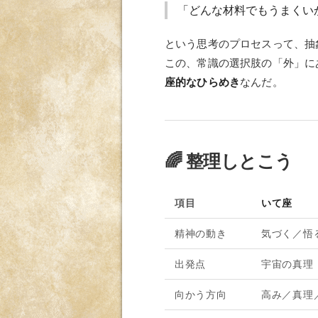
「どんな材料でもうまくい
という思考のプロセスって、抽
この、常識の選択肢の「外」に
座的なひらめき
なんだ。
🌈 整理しとこう
項目
いて座
精神の動き
気づく／悟
出発点
宇宙の真理
向かう方向
高み／真理