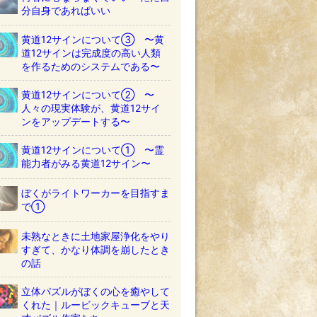
分自身であればいい
黄道12サインについて③ 〜黄
道12サインは完成度の高い人類
を作るためのシステムである〜
黄道12サインについて② 〜
人々の現実体験が、黄道12サイ
ンをアップデートする〜
黄道12サインについて① 〜霊
能力者がみる黄道12サイン〜
ぼくがライトワーカーを目指すま
で①
未熟なときに土地家屋浄化をやり
すぎて、かなり体調を崩したとき
の話
立体パズルがぼくの心を癒やして
くれた｜ルービックキューブと天