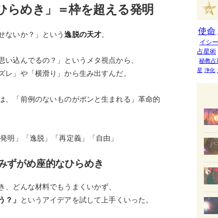
「ひらめき」＝枠を超える発明
使命
せないか？」という
逸脱の天才
。
イシ
占星術
思い込んでるの？」というメタ視点から、
秘教占
星
浄化
ズレ」や「横滑り」から生み出すんだ。
は、「前例のないものがポンと生まれる」革命的
「発明」「逸脱」「再定義」「自由」
＝みずがめ座的なひらめき
き、どんな材料でもうまくいかず、
う？」
というアイデアを試して上手くいった。