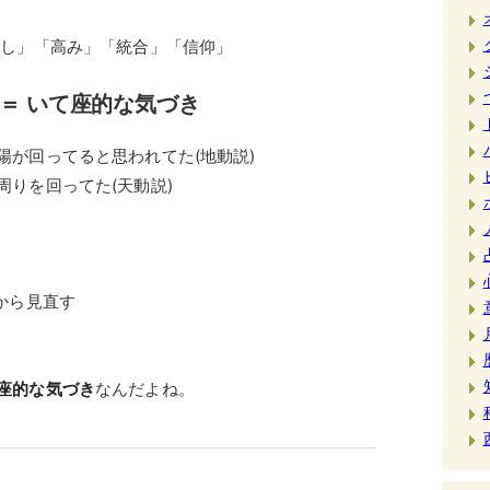
通し」「高み」「統合」「信仰」
 ＝ いて座的な気づき
陽が回ってると思われてた(地動説)
りを回ってた(天動説)
から見直す
座的な気づき
なんだよね。