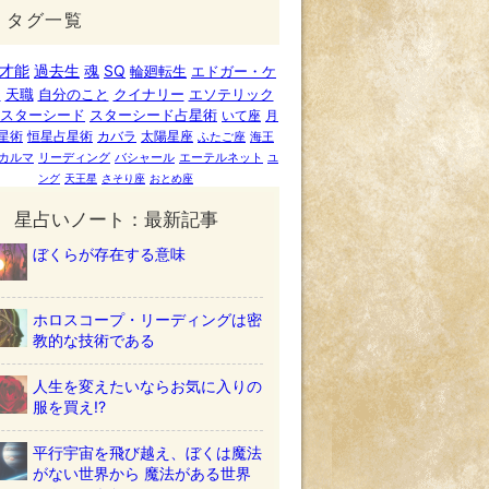
タグ一覧
才能
過去生
魂
SQ
輪廻転生
エドガー・ケ
ー
天職
自分のこと
クイナリー
エソテリック
スターシード
スターシード占星術
いて座
月
星術
恒星占星術
カバラ
太陽星座
ふたご座
海王
カルマ
リーディング
バシャール
エーテルネット
ユ
ング
天王星
さそり座
おとめ座
星占いノート：最新記事
ぼくらが存在する意味
ホロスコープ・リーディングは密
教的な技術である
人生を変えたいならお気に入りの
服を買え!?
平行宇宙を飛び越え、ぼくは魔法
がない世界から 魔法がある世界