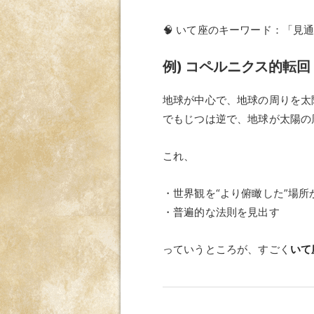
🧠 いて座のキーワード：「見
例) コペルニクス的転回
地球が中心で、地球の周りを太
でもじつは逆で、地球が太陽の周
これ、
・世界観を“より俯瞰した”場所
・普遍的な法則を見出す
っていうところが、すごく
いて