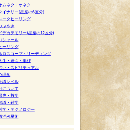
オムネク・オネク
クイナリー(星座の6区分)
シータヒーリング
つぶやき
ドデカテモリー(星座の12区分)
バシャール
ヒーリング
ホロスコープ・リーディング
人生・運命・学び
占い・スピリチュアル
心理学
意識レベル
月について
歴史・哲学
知識・雑学
科学・テクノロジー
西洋占星術