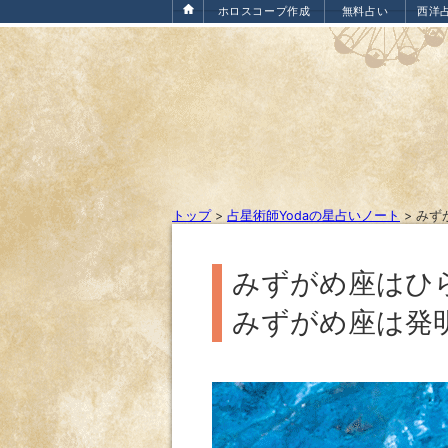
ホロスコープ作成
無料占い
西洋
トップ
>
占星術師Yodaの星占いノート
>
みず
みずがめ座はひ
みずがめ座は発