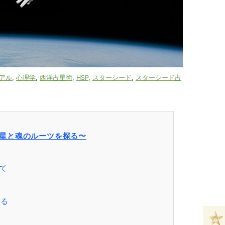
アル
,
心理学
,
西洋占星術
,
HSP
,
スターシード
,
スターシード占
恒星と魂のルーツを探る〜
て
レる