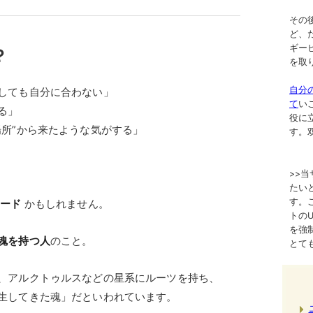
その
ど、
ギー
？
を取
自分
しても自分に合わない」
て
い
る」
役に
場所”から来たような気がする」
す。
>>
たい
す。
シード
かもしれません。
トのURL
を強
魂を持つ人
のこと。
とて
、アルクトゥルスなどの星系にルーツを持ち、
生してきた魂」だといわれています。