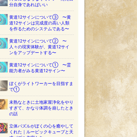
分自身であればいい
黄道12サインについて③ 〜黄
道12サインは完成度の高い人類
を作るためのシステムである〜
黄道12サインについて② 〜
人々の現実体験が、黄道12サイ
ンをアップデートする〜
黄道12サインについて① 〜霊
能力者がみる黄道12サイン〜
ぼくがライトワーカーを目指すま
で①
未熟なときに土地家屋浄化をやり
すぎて、かなり体調を崩したとき
の話
立体パズルがぼくの心を癒やして
くれた｜ルービックキューブと天