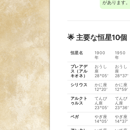
があります
🌟 主要な恒星10個
恒星名
1900
1950
年
年
プレアデ
おうし
おうし
ス（アル
座
座
キオネ）
28°05′
28°37′
シリウス
かに座
かに座
12°20′
12°59′
アルクト
てんび
てんび
ゥルス
ん座
ん座
23°05′
23°36′
ベガ
やぎ座
やぎ座
14°05′
14°37′