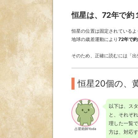
恒星は、72年で約
恒星の位置は固定されているよ
地球の歳差運動により
72年で約
そのため、正確に読むには「出
恒星20個の、
以下は、ス
と、それぞ
理した一覧
占星術師Yoda
方は、対応