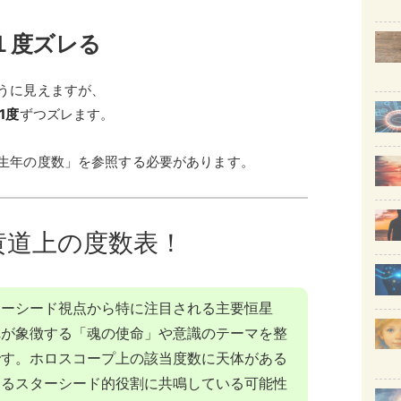
１度ズレる
うに見えますが、
1度
ずつズレます。
生年の度数」を参照する必要があります。
黄道上の度数表！
ターシード視点から特に注目される主要恒星
れが象徴する「魂の使命」や意識のテーマを整
です。ホロスコープ上の該当度数に天体がある
するスターシード的役割に共鳴している可能性