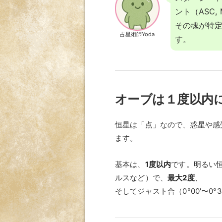
ント（ASC,
その魂が特
占星術師Yoda
す。
オーブは１度以内
恒星は「点」なので、惑星や感
ます。
基本は、
1度以内
です。明るい
ルスなど）で、
最大2度
、
そしてジャスト合（0°00′〜0