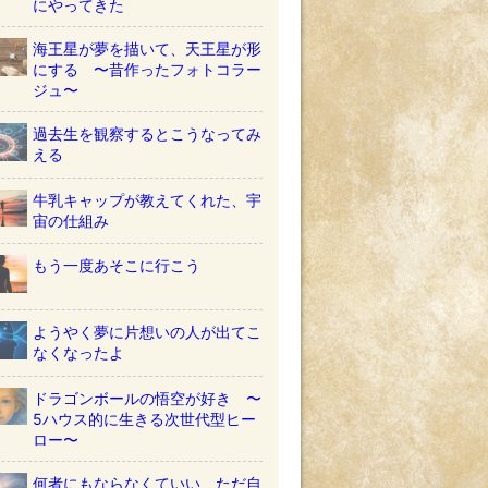
にやってきた
海王星が夢を描いて、天王星が形
にする 〜昔作ったフォトコラー
ジュ〜
過去生を観察するとこうなってみ
える
牛乳キャップが教えてくれた、宇
宙の仕組み
もう一度あそこに行こう
ようやく夢に片想いの人が出てこ
なくなったよ
ドラゴンボールの悟空が好き 〜
5ハウス的に生きる次世代型ヒー
ロー〜
何者にもならなくていい ただ自