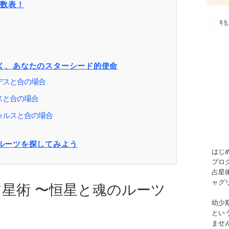
度数表！
個
く、あなたのスターシード的使命
デスと合の場合
スと合の場合
ゥルスと合の場合
ルーツを探してみよう
はじ
プロ
占星
ャグ
星術 〜恒星と魂のルーツ
幼少
とい
ませ