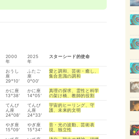
。
2000
2025
スターシード的使命
年
年
おうし
ふたご
愛と調和、芸術・癒し、
座
座
集合意識の調和
29°10′
0°00′
かに座
かに座
真理の探求、霊性と科学
13°38′
14°05′
の架け橋、教師的役割
てんび
てんび
宇宙的ヒーリング、守
ん座
ん座
護、未来的文明
24°08′
24°33′
やぎ座
やぎ座
音・光の波動、芸術表
15°09′
15°34′
現、独立性