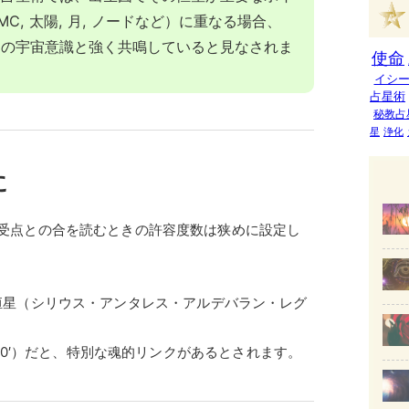
 MC, 太陽, 月, ノードなど）に重なる場合、
定の宇宙意識と強く共鳴していると見なされま
使命
イシ
占星術
秘教占
星
浄化
に
受点との合を読むときの許容度数は狭めに設定し
恒星（シリウス・アンタレス・アルデバラン・レグ
°30′）だと、特別な魂的リンクがあるとされます。