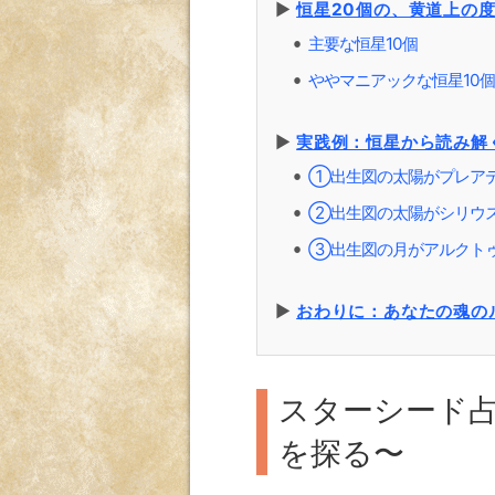
▶︎
恒星20個の、黄道上の
主要な恒星10個
⚫︎
ややマニアックな恒星10
⚫︎
▶︎
実践例：恒星から読み解
①出生図の太陽がプレア
⚫︎
②出生図の太陽がシリウ
⚫︎
③出生図の月がアルクト
⚫︎
▶︎
おわりに：あなたの魂の
スターシード占
を探る〜