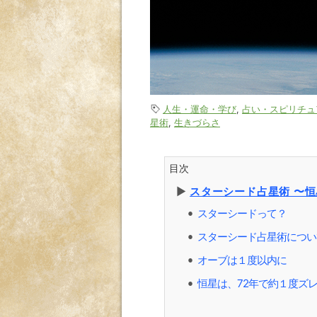
人生・運命・学び
,
占い・スピリチュ
星術
,
生きづらさ
目次
▶︎
スターシード占星術 〜
スターシードって？
⚫︎
スターシード占星術につい
⚫︎
オーブは１度以内に
⚫︎
恒星は、72年で約１度ズ
⚫︎