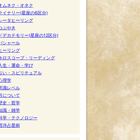
オムネク・オネク
クイナリー(星座の6区分)
シータヒーリング
つぶやき
ドデカテモリー(星座の12区分)
バシャール
ヒーリング
ホロスコープ・リーディング
人生・運命・学び
占い・スピリチュアル
心理学
意識レベル
月について
歴史・哲学
知識・雑学
科学・テクノロジー
西洋占星術