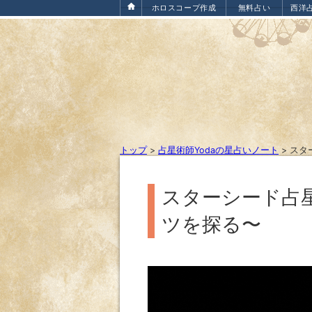
ホロスコープ作成
無料占い
西洋
トップ
>
占星術師Yodaの星占いノート
>
スタ
スターシード占
ツを探る〜