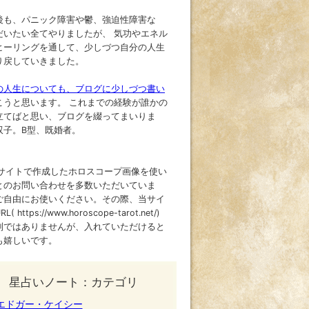
後も、パニック障害や鬱、強迫性障害な
だいたい全てやりましたが、 気功やエネル
ヒーリングを通して、少しづつ自分の人生
り戻していきました。
の人生についても、ブログに少しづつ書い
こうと思います。 これまでの経験が誰かの
立てばと思い、ブログを綴ってまいりま
双子。B型、既婚者。
当サイトで作成したホロスコープ画像を使い
とのお問い合わせを多数いただいていま
ご自由にお使いください。その際、当サイ
( https://www.horoscope-tarot.net/)
制ではありませんが、入れていただけると
も嬉しいです。
星占いノート：カテゴリ
エドガー・ケイシー