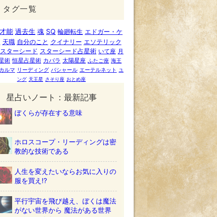
タグ一覧
才能
過去生
魂
SQ
輪廻転生
エドガー・ケ
ー
天職
自分のこと
クイナリー
エソテリック
スターシード
スターシード占星術
いて座
月
星術
恒星占星術
カバラ
太陽星座
ふたご座
海王
カルマ
リーディング
バシャール
エーテルネット
ユ
ング
天王星
さそり座
おとめ座
星占いノート：最新記事
ぼくらが存在する意味
ホロスコープ・リーディングは密
教的な技術である
人生を変えたいならお気に入りの
服を買え!?
平行宇宙を飛び越え、ぼくは魔法
がない世界から 魔法がある世界