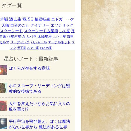
タグ一覧
才能
過去生
魂
SQ
輪廻転生
エドガー・ケ
ー
天職
自分のこと
クイナリー
エソテリック
スターシード
スターシード占星術
いて座
月
星術
恒星占星術
カバラ
太陽星座
ふたご座
海王
カルマ
リーディング
バシャール
エーテルネット
ユ
ング
天王星
さそり座
おとめ座
星占いノート：最新記事
ぼくらが存在する意味
ホロスコープ・リーディングは密
教的な技術である
人生を変えたいならお気に入りの
服を買え!?
平行宇宙を飛び越え、ぼくは魔法
がない世界から 魔法がある世界