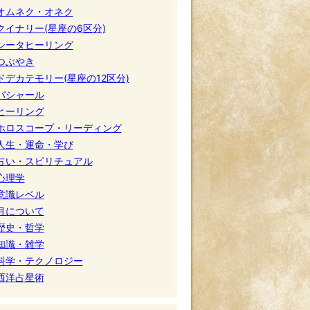
オムネク・オネク
クイナリー(星座の6区分)
シータヒーリング
つぶやき
ドデカテモリー(星座の12区分)
バシャール
ヒーリング
ホロスコープ・リーディング
人生・運命・学び
占い・スピリチュアル
心理学
意識レベル
月について
歴史・哲学
知識・雑学
科学・テクノロジー
西洋占星術