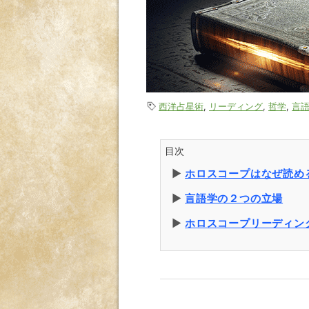
西洋占星術
,
リーディング
,
哲学
,
言
目次
▶︎
ホロスコープはなぜ読め
▶︎
言語学の２つの立場
▶︎
ホロスコープリーディン