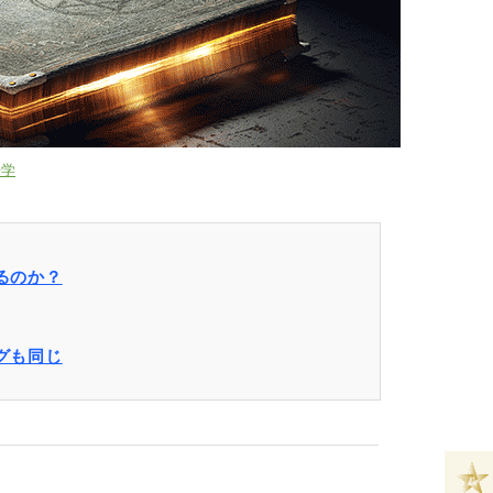
語学
るのか？
グも同じ