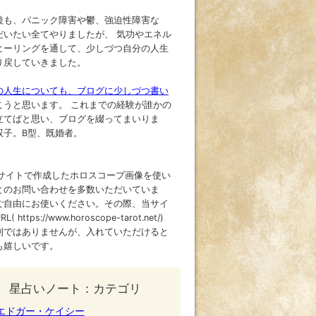
後も、パニック障害や鬱、強迫性障害な
だいたい全てやりましたが、 気功やエネル
ヒーリングを通して、少しづつ自分の人生
り戻していきました。
の人生についても、ブログに少しづつ書い
こうと思います。 これまでの経験が誰かの
立てばと思い、ブログを綴ってまいりま
双子。B型、既婚者。
当サイトで作成したホロスコープ画像を使い
とのお問い合わせを多数いただいていま
ご自由にお使いください。その際、当サイ
( https://www.horoscope-tarot.net/)
制ではありませんが、入れていただけると
も嬉しいです。
星占いノート：カテゴリ
エドガー・ケイシー