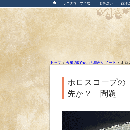
ホロスコープ作成
無料占い
西洋
トップ
>
占星術師Yodaの星占いノート
>
ホロ
ホロスコープの
先か？」問題