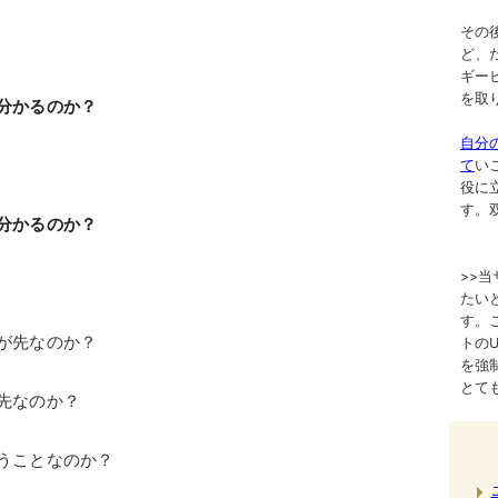
その
ど、
ギー
を取
分かるのか？
自分
て
い
役に
す。
分かるのか？
>>
たい
す。
が先なのか？
トのURL
を強
とて
先なのか？
うことなのか？