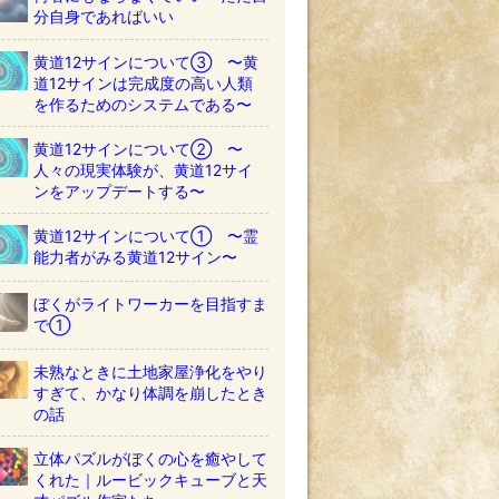
分自身であればいい
黄道12サインについて③ 〜黄
道12サインは完成度の高い人類
を作るためのシステムである〜
黄道12サインについて② 〜
人々の現実体験が、黄道12サイ
ンをアップデートする〜
黄道12サインについて① 〜霊
能力者がみる黄道12サイン〜
ぼくがライトワーカーを目指すま
で①
未熟なときに土地家屋浄化をやり
すぎて、かなり体調を崩したとき
の話
立体パズルがぼくの心を癒やして
くれた｜ルービックキューブと天