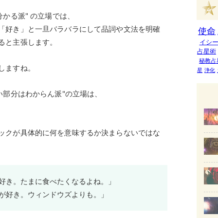
分かる派" の立場では、
「好き」と一旦バラバラにして品詞や文法を明確
使命
ると主張します。
イシ
占星術
秘教占
しますね。
星
浄化
い部分はわからん派"の立場は、
ックが具体的に何を意味するか決まらないではな
好き。たまに食べたくなるよね。」
が好き。ウィンドウズよりも。」