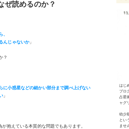
はなぜ読めるのか？
ら、
るんじゃないか
」
か？
はじ
らに小惑星などの細かい部分まで調べ上げない
プロ
い
」
占星
ャグ
幼少
とい
行為が抱えている本質的な問題でもあります。
ませ