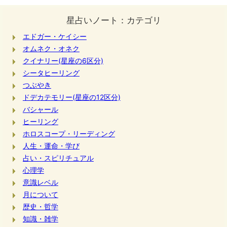
星占いノート：カテゴリ
エドガー・ケイシー
オムネク・オネク
クイナリー(星座の6区分)
シータヒーリング
つぶやき
ドデカテモリー(星座の12区分)
バシャール
ヒーリング
ホロスコープ・リーディング
人生・運命・学び
占い・スピリチュアル
心理学
意識レベル
月について
歴史・哲学
知識・雑学