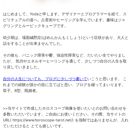
はじめまして。Yodaと申します。デザイナーとプログラマーを経て、ス
ピリチュアルの道へ。占星術やヒーリングを学んでいます。趣味はジャ
グリングとルービックキューブです。
幼少期は、場面緘黙症(ばめんかんもくしょう)という症状があり、大人と
話をすることが出来ませんでした。
その後も、パニック障害や鬱、強迫性障害など、だいたい全てやりまし
たが、 気功やエネルギーヒーリングを通して、少しづつ自分の人生を取
り戻していきました。
自分の人生についても、ブログに少しづつ書いて
いこうと思います。 こ
れまでの経験が誰かの役に立てばと思い、ブログを綴ってまいります。
双子。B型、既婚者。
>>当サイトで作成したホロスコープ画像を使いたいとのお問い合わせを
多数いただいています。ご自由にお使いください。その際、当サイトの
URL( https://www.horoscope-tarot.net/) を強制ではありませんが、入れ
ていただけると とても嬉しいです。