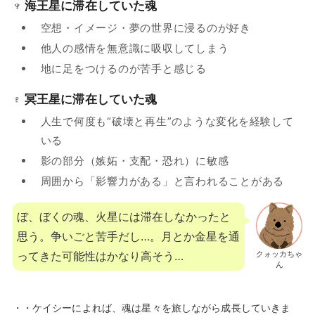
♆ 海王星に滞在していた魂
空想・イメージ・夢の世界に浸るのが好き
他人の感情を無意識に吸収してしまう
地に足をつけるのが苦手と感じる
♇ 冥王星に滞在していた魂
人生で何度も“破壊と再生”のような変化を経験して
いる
影の部分（嫉妬・支配・恐れ）に敏感
周囲から「影響力がある」と言われることがある
ぼ、ぼくの魂、火星には滞在しなかったと
思う。争いごと苦手だし…。月とか金星を通
クォッカちゃ
ってきた可能性はかなり高そう…
ん
・・ケイシーによれば、魂は星々を旅しながら成長していきま