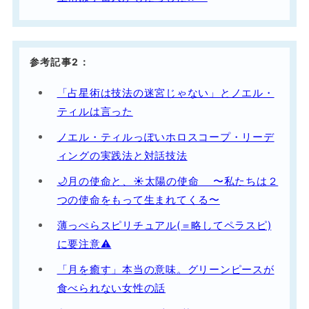
参考記事2：
「占星術は技法の迷宮じゃない」とノエル・
ティルは言った
ノエル・ティルっぽいホロスコープ・リーデ
ィングの実践法と対話技法
🌙月の使命と、☀️太陽の使命 〜私たちは２
つの使命をもって生まれてくる〜
薄っぺらスピリチュアル(＝略してペラスピ)
に要注意⚠️
「月を癒す」本当の意味。グリーンピースが
食べられない女性の話