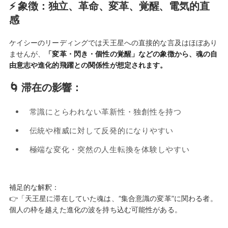
⚡ 象徴：独立、革命、変革、覚醒、電気的直
感
ケイシーのリーディングでは天王星への直接的な言及はほぼあり
ませんが、
「変革・閃き・個性の覚醒」などの象徴から、魂の自
由意志や進化的飛躍との関係性が想定されます。
🌀 滞在の影響：
常識にとらわれない革新性・独創性を持つ
伝統や権威に対して反発的になりやすい
極端な変化・突然の人生転換を体験しやすい
補足的な解釈：
👉「天王星に滞在していた魂は、“集合意識の変革”に関わる者。
個人の枠を越えた進化の波を持ち込む可能性がある。