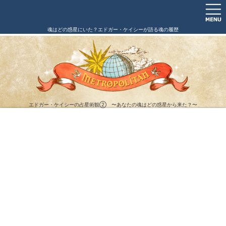
魂はどの惑星にいた？エドガー・ケイシーが語る魂の履歴
エドガー・ケイシーの占星術観② 〜あなたの魂はどの惑星から来た？〜