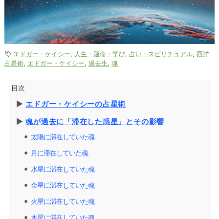
エドガー・ケイシー
,
人生・運命・学び
,
占い・スピリチュアル
,
西洋
占星術
,
エドガー・ケイシー
,
過去生
,
魂
目次
▶︎
エドガー・ケイシーの占星術
▶︎
魂が過去に「滞在した惑星」とその影響
太陽に滞在していた魂
⚫︎
月に滞在していた魂
⚫︎
水星に滞在していた魂
⚫︎
金星に滞在していた魂
⚫︎
火星に滞在していた魂
⚫︎
木星に滞在していた魂
⚫︎