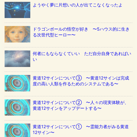
ようやく夢に片想いの人が出てこなくなったよ
ドラゴンボールの悟空が好き 〜5ハウス的に生き
る次世代型ヒーロー〜
何者にもならなくていい ただ自分自身であればい
い
黄道12サインについて③ 〜黄道12サインは完成
度の高い人類を作るためのシステムである〜
黄道12サインについて② 〜人々の現実体験が、
黄道12サインをアップデートする〜
黄道12サインについて① 〜霊能力者がみる黄道
12サイン〜