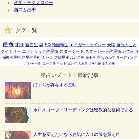
科学・テクノロジー
西洋占星術
タグ一覧
使命
才能
過去生
魂
SQ
輪廻転生
エドガー・ケイシー
天職
自分のこと
クイナリー
エソテリック占星術
スターシード
スターシード占星術
いて座
月
秘教占星術
恒星占星術
カバラ
太陽星座
ふたご座
海王星
浄化
カルマ
リーディング
バシャール
エーテルネット
ユング
天王星
さそり座
おとめ座
星占いノート：最新記事
ぼくらが存在する意味
ホロスコープ・リーディングは密教的な技術である
人生を変えたいならお気に入りの服を買え!?