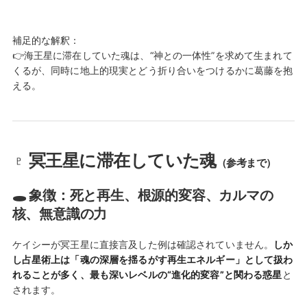
補足的な解釈：
👉海王星に滞在していた魂は、“神との一体性”を求めて生まれて
くるが、同時に地上的現実とどう折り合いをつけるかに葛藤を抱
える。
♇ 冥王星に滞在していた魂
（参考まで）
🕳 象徴：死と再生、根源的変容、カルマの
核、無意識の力
ケイシーが冥王星に直接言及した例は確認されていません。
しか
し占星術上は「魂の深層を揺るがす再生エネルギー」として扱わ
れることが多く、最も深いレベルの“進化的変容”と関わる惑星
と
されます。