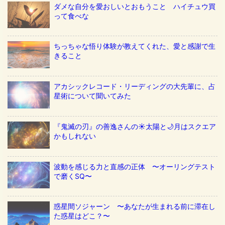
ダメな自分を愛おしいとおもうこと ハイチュウ買
って食べな
ちっちゃな悟り体験が教えてくれた、愛と感謝で生
きること
アカシックレコード・リーディングの大先輩に、占
星術について聞いてみた
『鬼滅の刃』の善逸さんの☀️太陽と🌙月はスクエア
かもしれない
波動を感じる力と直感の正体 〜オーリングテスト
で磨くSQ〜
惑星間ソジャーン 〜あなたが生まれる前に滞在し
た惑星はどこ？〜