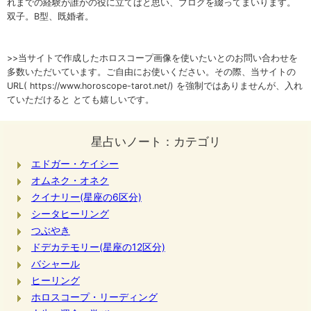
れまでの経験が誰かの役に立てばと思い、ブログを綴ってまいります。
双子。B型、既婚者。
>>当サイトで作成したホロスコープ画像を使いたいとのお問い合わせを
多数いただいています。ご自由にお使いください。その際、当サイトの
URL( https://www.horoscope-tarot.net/) を強制ではありませんが、入れ
ていただけると とても嬉しいです。
星占いノート：カテゴリ
エドガー・ケイシー
オムネク・オネク
クイナリー(星座の6区分)
シータヒーリング
つぶやき
ドデカテモリー(星座の12区分)
バシャール
ヒーリング
ホロスコープ・リーディング