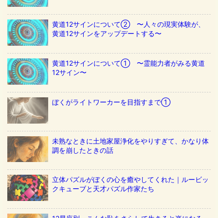
黄道12サインについて② 〜人々の現実体験が、
黄道12サインをアップデートする〜
黄道12サインについて① 〜霊能力者がみる黄道
12サイン〜
ぼくがライトワーカーを目指すまで①
未熟なときに土地家屋浄化をやりすぎて、かなり体
調を崩したときの話
立体パズルがぼくの心を癒やしてくれた｜ルービッ
クキューブと天才パズル作家たち