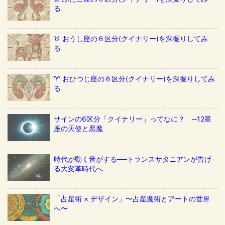
る
♉️ おうし座の６区分(クイナリー)を深掘りしてみ
る
♈️ おひつじ座の６区分(クイナリー)を深掘りしてみ
る
サインの6区分「クイナリー」ってなに？ ─12星
座の天使と悪魔
時代が動く音がする──トランスサタニアンが告げ
る大変革時代へ
「占星術 × デザイン」〜占星魔術とアートの世界
へ〜