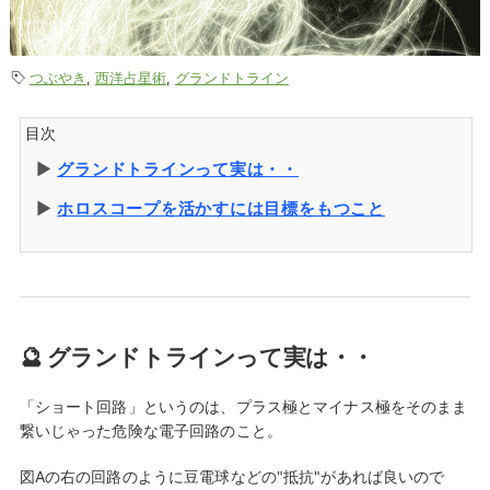
つぶやき
,
西洋占星術
,
グランドトライン
目次
▶︎
グランドトラインって実は・・
▶︎
ホロスコープを活かすには目標をもつこと
🔮 グランドトラインって実は・・
「ショート回路」というのは、プラス極とマイナス極をそのまま
繋いじゃった危険な電子回路のこと。
図Aの右の回路のように豆電球などの"抵抗"があれば良いので