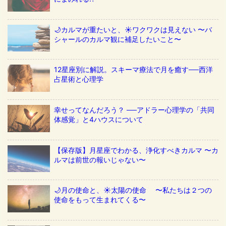
🌙カルマが重たいと、☀️ワクワクは見えない 〜バ
シャールのカルマ観に補足したいこと〜
12星座別に解説。スキーマ療法で月を癒す──西洋
占星術と心理学
幸せってなんだろう？ ──アドラー心理学の「共同
体感覚」と4ハウスについて
【保存版】月星座でわかる、浄化すべきカルマ 〜カ
ルマは前世の報いじゃない〜
🌙月の使命と、☀️太陽の使命 〜私たちは２つの
使命をもって生まれてくる〜