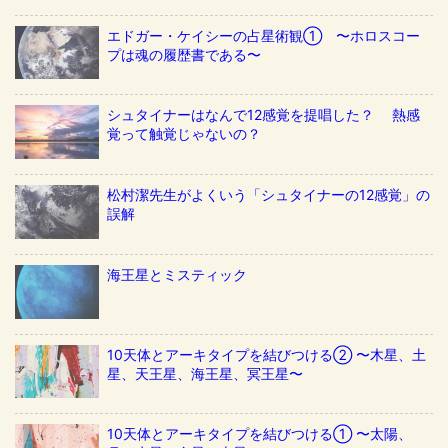
エドガー・ケイシーの占星術観① 〜ホロスコー
プは魂の履歴書である〜
シュタイナーはなんで12感覚を提唱した？ 熱感
覚って触覚じゃないの？
松村潔先生がよくいう「シュタイナーの12感覚」の
誤解
海王星とミスティック
10天体とアーキタイプを結びつける② 〜木星、土
星、天王星、海王星、冥王星〜
10天体とアーキタイプを結びつける① 〜太陽、