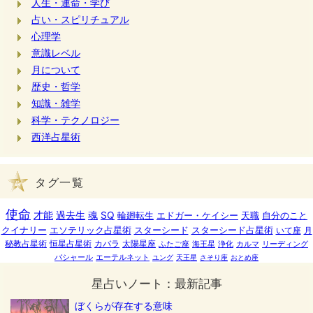
人生・運命・学び
占い・スピリチュアル
心理学
意識レベル
月について
歴史・哲学
知識・雑学
科学・テクノロジー
西洋占星術
タグ一覧
使命
才能
過去生
魂
SQ
輪廻転生
エドガー・ケイシー
天職
自分のこと
クイナリー
エソテリック占星術
スターシード
スターシード占星術
いて座
月
秘教占星術
恒星占星術
カバラ
太陽星座
ふたご座
海王星
浄化
カルマ
リーディング
バシャール
エーテルネット
ユング
天王星
さそり座
おとめ座
星占いノート：最新記事
ぼくらが存在する意味