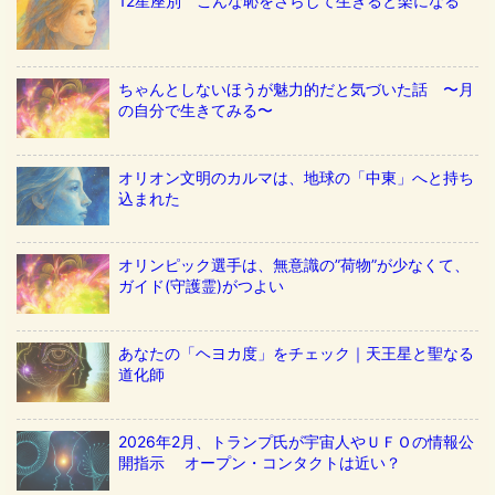
12星座別 こんな恥をさらして生きると楽になる
ちゃんとしないほうが魅力的だと気づいた話 〜月
の自分で生きてみる〜
オリオン文明のカルマは、地球の「中東」へと持ち
込まれた
オリンピック選手は、無意識の”荷物”が少なくて、
ガイド(守護霊)がつよい
あなたの「ヘヨカ度」をチェック｜天王星と聖なる
道化師
2026年2月、トランプ氏が宇宙人やＵＦＯの情報公
開指示 オープン・コンタクトは近い？