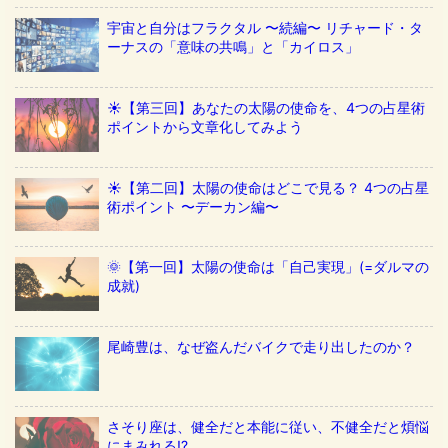
宇宙と自分はフラクタル 〜続編〜 リチャード・タ
ーナスの「意味の共鳴」と「カイロス」
☀️【第三回】あなたの太陽の使命を、4つの占星術
ポイントから文章化してみよう
☀️【第二回】太陽の使命はどこで見る？ 4つの占星
術ポイント 〜デーカン編〜
🌞【第一回】太陽の使命は「自己実現」(=ダルマの
成就)
尾崎豊は、なぜ盗んだバイクで走り出したのか？
さそり座は、健全だと本能に従い、不健全だと煩悩
にまみれる!?