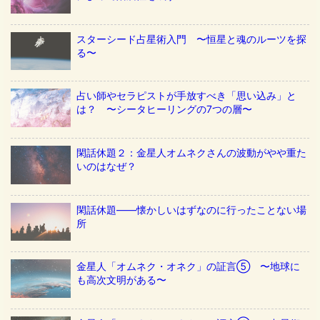
スターシード占星術入門 〜恒星と魂のルーツを探
る〜
占い師やセラピストが手放すべき「思い込み」と
は？ 〜シータヒーリングの7つの層〜
閑話休題２：金星人オムネクさんの波動がやや重た
いのはなぜ？
閑話休題——懐かしいはずなのに行ったことない場
所
金星人「オムネク・オネク」の証言⑤ 〜地球に
も高次文明がある〜