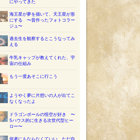
にやってきた
海王星が夢を描いて、天王星が形
にする 〜昔作ったフォトコラー
ジュ〜
過去生を観察するとこうなってみ
える
牛乳キャップが教えてくれた、宇
宙の仕組み
もう一度あそこに行こう
ようやく夢に片想いの人が出てこ
なくなったよ
ドラゴンボールの悟空が好き 〜
5ハウス的に生きる次世代型ヒー
ロー〜
何者にもならなくていい ただ自