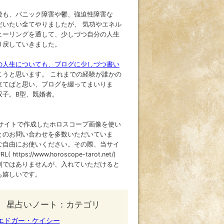
後も、パニック障害や鬱、強迫性障害な
だいたい全てやりましたが、 気功やエネル
ヒーリングを通して、少しづつ自分の人生
り戻していきました。
の人生についても、ブログに少しづつ書い
こうと思います。 これまでの経験が誰かの
立てばと思い、ブログを綴ってまいりま
双子。B型、既婚者。
当サイトで作成したホロスコープ画像を使い
とのお問い合わせを多数いただいていま
ご自由にお使いください。その際、当サイ
( https://www.horoscope-tarot.net/)
制ではありませんが、入れていただけると
も嬉しいです。
星占いノート：カテゴリ
エドガー・ケイシー