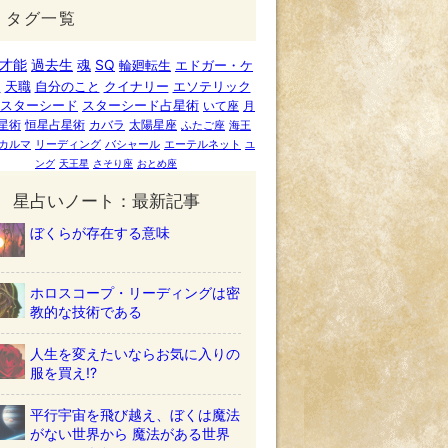
タグ一覧
才能
過去生
魂
SQ
輪廻転生
エドガー・ケ
ー
天職
自分のこと
クイナリー
エソテリック
スターシード
スターシード占星術
いて座
月
星術
恒星占星術
カバラ
太陽星座
ふたご座
海王
カルマ
リーディング
バシャール
エーテルネット
ユ
ング
天王星
さそり座
おとめ座
星占いノート：最新記事
ぼくらが存在する意味
ホロスコープ・リーディングは密
教的な技術である
人生を変えたいならお気に入りの
服を買え!?
平行宇宙を飛び越え、ぼくは魔法
がない世界から 魔法がある世界