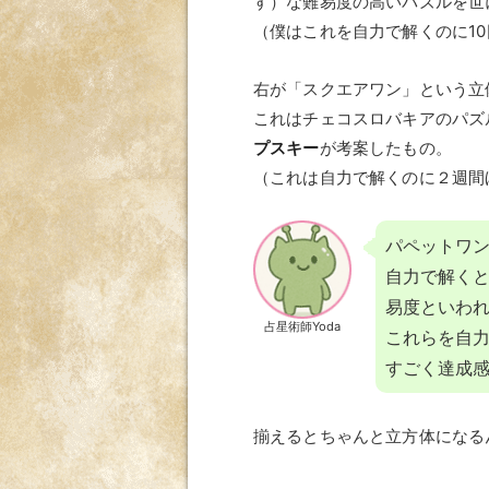
す）な難易度の高いパズルを世
（僕はこれを自力で解くのに1
右が「スクエアワン」という立
これはチェコスロバキアのパズ
プスキー
が考案したもの。
（これは自力で解くのに２週間
パペットワ
自力で解く
易度といわ
占星術師Yoda
これらを自
すごく達成
揃えるとちゃんと立方体になる