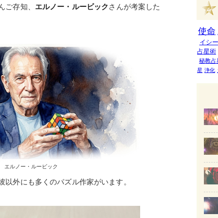
んご存知、
エルノー・ルービック
さんが考案した
使命
イシ
占星術
秘教占
星
浄化
エルノー・ルービック
彼以外にも多くのパズル作家がいます。