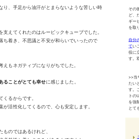
なり、手足から油汗がとまらないような苦しい時
その
ど、
ギー
を取
を支えてくれたのはルービックキューブでした。
自分
落ち着き、不思議と不安が和らいでいったので
て
い
役に
す。
考えもネガティブになりがちでした。
>>
あることがとても幸せ
に感じました。
たい
す。
トのURL
てくるからです。
を強
葉が活性化してくるので、心も安定します。
とて
たものではあるけれど、