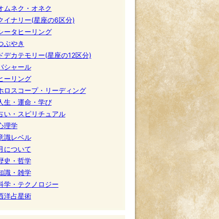
オムネク・オネク
クイナリー(星座の6区分)
シータヒーリング
つぶやき
ドデカテモリー(星座の12区分)
バシャール
ヒーリング
ホロスコープ・リーディング
人生・運命・学び
占い・スピリチュアル
心理学
意識レベル
月について
歴史・哲学
知識・雑学
科学・テクノロジー
西洋占星術