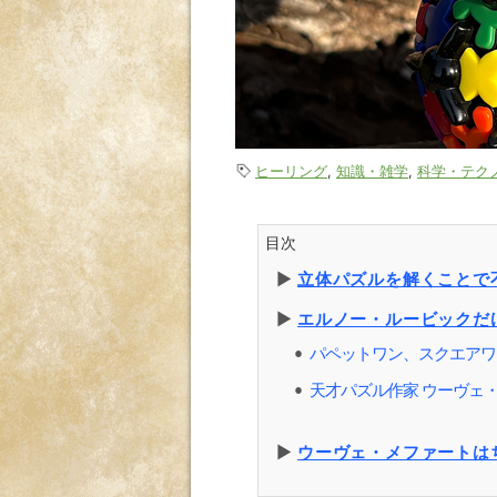
ヒーリング
,
知識・雑学
,
科学・テク
目次
▶︎
立体パズルを解くことで
▶︎
エルノー・ルービックだ
パペットワン、スクエアワ
⚫︎
天才パズル作家 ウーヴェ
⚫︎
▶︎
ウーヴェ・メファートは