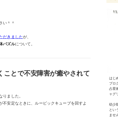
さい＾＾
ただきました
が、
体パズル
について。
解くことで不安障害が癒やされて
はじ
プロ
占星
ャグ
なりました。
が不安定なときに、ルービックキューブを回すよ
幼少
とい
ませ