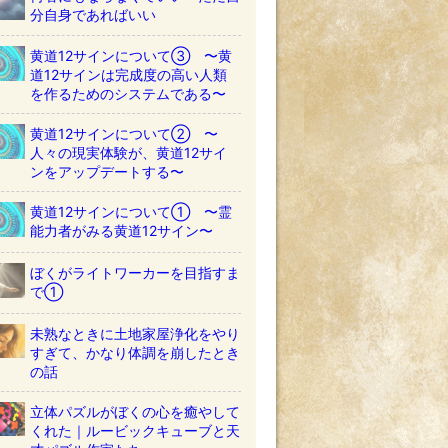
分自身であればいい
黄道12サインについて③ 〜黄
道12サインは完成度の高い人類
を作るためのシステムである〜
黄道12サインについて② 〜
人々の現実体験が、黄道12サイ
ンをアップデートする〜
黄道12サインについて① 〜霊
能力者がみる黄道12サイン〜
ぼくがライトワーカーを目指すま
で①
未熟なときに土地家屋浄化をやり
すぎて、かなり体調を崩したとき
の話
立体パズルがぼくの心を癒やして
くれた｜ルービックキューブと天