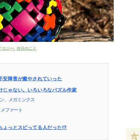
ノロジー
,
自分のこと
不安障害が癒やされていった
けじゃない。いろいろなパズル作家
ン、メガミンクス
・メファート
ちょっとスピってる人だった!?