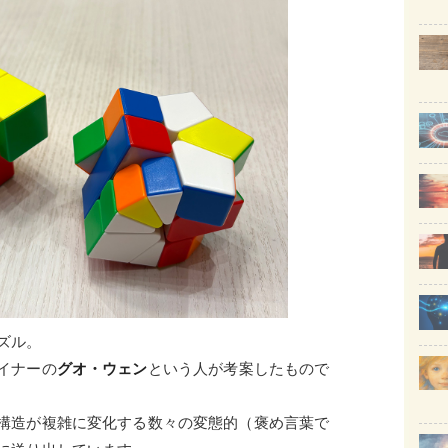
ズル。
イナーの
グオ・ウェン
という人が考案したもので
構造が複雑に変化する数々の変態的（褒め言葉で